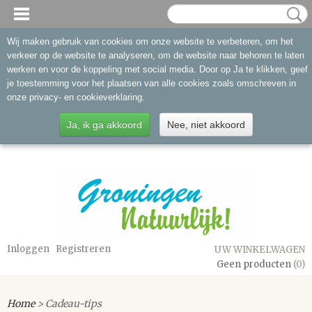
Wij maken gebruik van cookies om onze website te verbeteren, om het
verkeer op de website te analyseren, om de website naar behoren te laten
werken en voor de koppeling met social media. Door op Ja te klikken, geef
je toestemming voor het plaatsen van alle cookies zoals omschreven in
onze privacy- en cookieverklaring.
Ja, ik ga akkoord
Nee, niet akkoord
Inloggen
Registreren
UW WINKELWAGEN
Geen producten
(0)
Home
> Cadeau-tips