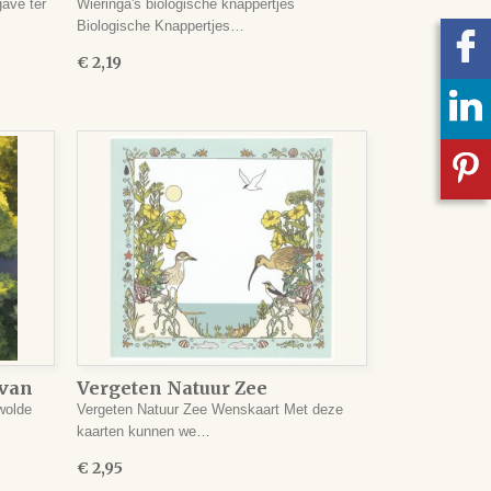
knappertjes
ave ter
Wieringa's biologische knappertjes
Biologische Knappertjes…
€ 2,19
 van
Vergeten Natuur Zee
Wenskaart
wolde
Vergeten Natuur Zee Wenskaart Met deze
kaarten kunnen we…
€ 2,95