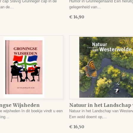
r cap Stevig Grunneger cap in de
Humor in Grunnegerlaand Een heruitg
 van de…
gelegenheid van…
€ 14,90
ngse Wijsheden
Natuur in het Landschap
Westerwolde
e wijsheden In dit boekje vindt u een
Natuur in het Landschap van Wester
ling…
Een wold doemt op,…
€ 16,50