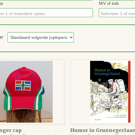
rp
M/V of kids
er 1 of meerdere opties
Selecteer 1 of me
 op:
nger cap
Humor in Grunnegerlaa