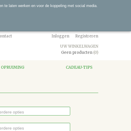
n te laten werken en voor de koppeling met social media.
ontact
Inloggen
Registreren
UW WINKELWAGEN
Geen producten
(0)
OPRUIMING
CADEAU-TIPS
erdere opties
erdere opties