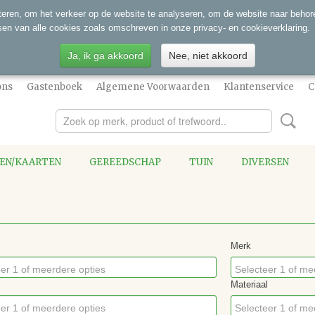
eren, om het verkeer op de website te analyseren, om de website naar behore
sen van alle cookies zoals omschreven in onze privacy- en cookieverklaring.
Ja, ik ga akkoord
Nee, niet akkoord
ons
Gastenboek
Algemene Voorwaarden
Klantenservice
C
SEN/KAARTEN
GEREEDSCHAP
TUIN
DIVERSEN
Merk
er 1 of meerdere opties
Selecteer 1 of me
Materiaal
er 1 of meerdere opties
Selecteer 1 of me