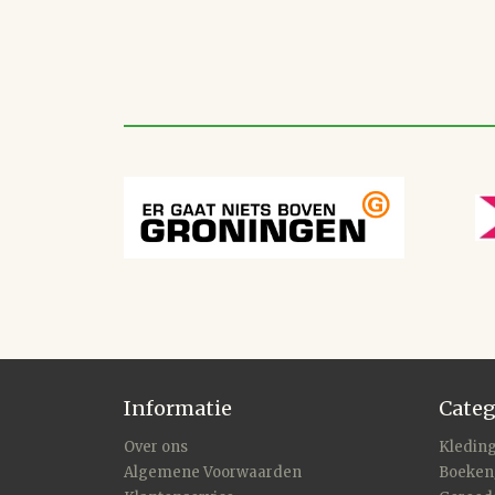
Informatie
Categ
Over ons
Kleding
Algemene Voorwaarden
Boeken