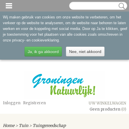
Wij maken gebruik van cookies om onze website te verbeteren, om het
verkeer op de website te analyseren, om de website naar behoren te laten
werken en voor de koppeling met social media. Door op Ja te klikken, geef
je toestemming voor het plaatsen van alle cookies zoals omschreven in
onze privacy- en cookieverklaring.
Ja, ik ga akkoord
Nee, niet akkoord
Inloggen
Registreren
UW WINKELWAGEN
Geen producten
(0)
Home
>
Tuin
>
Tuingereedschap