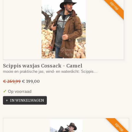
op=op
Scippis waxjas Cossack - Camel
mooie en praktische jas, wind- en waterdicht: Scippis…
€ 269,99
€ 199,00
✓
Op voorraad
IN WINKELWAGEN
op=op