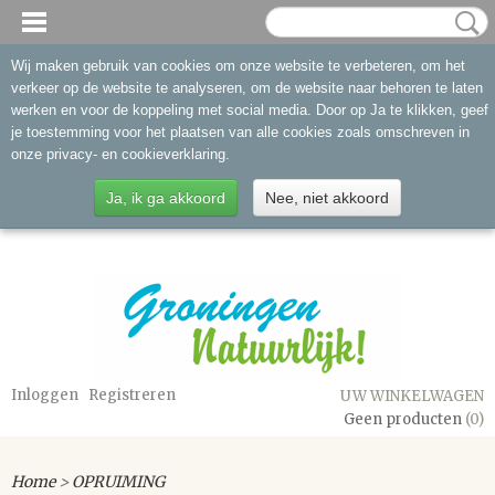
Wij maken gebruik van cookies om onze website te verbeteren, om het
verkeer op de website te analyseren, om de website naar behoren te laten
werken en voor de koppeling met social media. Door op Ja te klikken, geef
je toestemming voor het plaatsen van alle cookies zoals omschreven in
onze privacy- en cookieverklaring.
Ja, ik ga akkoord
Nee, niet akkoord
Inloggen
Registreren
UW WINKELWAGEN
Geen producten
(0)
Home
>
OPRUIMING