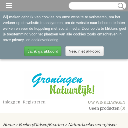
Wij maken gebruik van cookies om onze website te verbeteren, om het
verkeer op de website te analyseren, om de website naar behoren te laten
werken en voor de koppeling met social media. Door op Ja te klikken, geef
je toestemming voor het plaatsen van alle cookies zoals omschreven in
onze privacy- en cookieverklaring.
Ja, ik ga akkoord
Nee, niet akkoord
Inloggen
Registreren
UW WINKELWAGEN
Geen producten
(0)
Home
>
Boeken/Gidsen/Kaarten
>
Natuurboeken en -gidsen