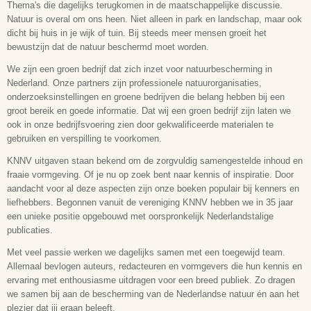
Thema's die dagelijks terugkomen in de maatschappelijke discussie.
Natuur is overal om ons heen. Niet alleen in park en landschap, maar ook
dicht bij huis in je wijk of tuin. Bij steeds meer mensen groeit het
bewustzijn dat de natuur beschermd moet worden.
We zijn een groen bedrijf dat zich inzet voor natuurbescherming in
Nederland. Onze partners zijn professionele natuurorganisaties,
onderzoeksinstellingen en groene bedrijven die belang hebben bij een
groot bereik en goede informatie. Dat wij een groen bedrijf zijn laten we
ook in onze bedrijfsvoering zien door gekwalificeerde materialen te
gebruiken en verspilling te voorkomen.
KNNV uitgaven staan bekend om de zorgvuldig samengestelde inhoud en
fraaie vormgeving. Of je nu op zoek bent naar kennis of inspiratie. Door
aandacht voor al deze aspecten zijn onze boeken populair bij kenners en
liefhebbers. Begonnen vanuit de vereniging KNNV
hebben we in 35 jaar
een unieke positie opgebouwd met oorspronkelijk Nederlandstalige
publicaties.
Met veel passie werken we dagelijks samen met een toegewijd team.
Allemaal bevlogen auteurs, redacteuren en vormgevers die hun kennis en
ervaring met enthousiasme uitdragen voor een breed publiek. Zo dragen
we samen bij aan de bescherming van de Nederlandse natuur én aan het
plezier dat jij eraan beleeft.