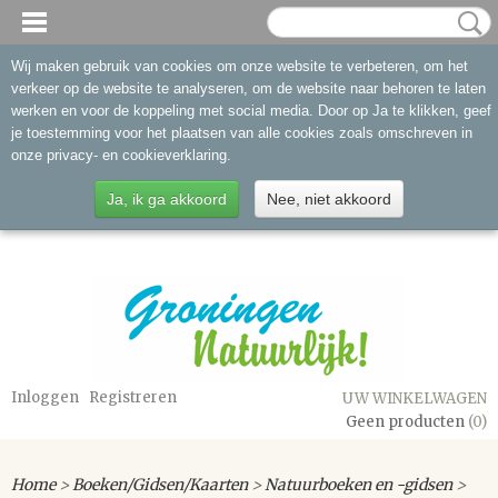
Wij maken gebruik van cookies om onze website te verbeteren, om het
verkeer op de website te analyseren, om de website naar behoren te laten
werken en voor de koppeling met social media. Door op Ja te klikken, geef
je toestemming voor het plaatsen van alle cookies zoals omschreven in
onze privacy- en cookieverklaring.
Ja, ik ga akkoord
Nee, niet akkoord
Inloggen
Registreren
UW WINKELWAGEN
Geen producten
(0)
Home
>
Boeken/Gidsen/Kaarten
>
Natuurboeken en -gidsen
>