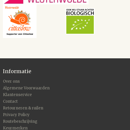
Informatie
Over ons
Algemene Voorwaarden
Klantenservice
Contact
Retourneren & ruilen
Privacy Policy
Routebeschrijving
Keurmerken