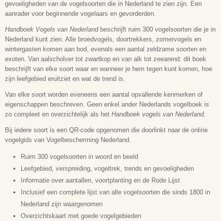
gevoeligheden van de vogelsoorten die in Nederland te zien zijn. Een
Uitgever
aanrader voor beginnende vogelaars en gevorderden.
KNNV Uitgeverij
Handboek Vogels van Nederland
beschrijft ruim 300 vogelsoorten die je in
Samenwerking
Nederland kunt zien. Alle broedvogels, doortrekkers, zomervogels en
Druk
wintergasten komen aan bod, evenals een aantal zeldzame soorten en
1e (2024)
exoten. Van aalscholver tot zwartkop en van alk tot zeearend: dit boek
Uitvoering
beschrijft van elke soort waar en wanneer je hem tegen kunt komen, hoe
hardcover | full colour
zijn leefgebied eruitziet en wat de trend is.
Aantal bladzijden
Van elke soort worden eveneens een aantal opvallende kenmerken of
344
eigenschappen beschreven. Geen enkel ander Nederlands vogelboek is
Formaat
zo compleet en overzichtelijk als het
Handboek vogels van Nederland
.
17 x 24 cm
Bij iedere soort is een QR-code opgenomen die doorlinkt naar de online
ISBN
vogelgids van Vogelbescherming Nederland.
9789050119412
Leeftijd
Ruim 300 vogelsoorten in woord en beeld
volwassenen
Leefgebied, verspreiding, vogeltrek, trends en gevoeligheden
Informatie over aantallen, voortplanting en de Rode Lijst
Inclusief een complete lijst van alle vogelsoorten die sinds 1800 in
Nederland zijn waargenomen
Overzichtskaart met goede vogelgebieden