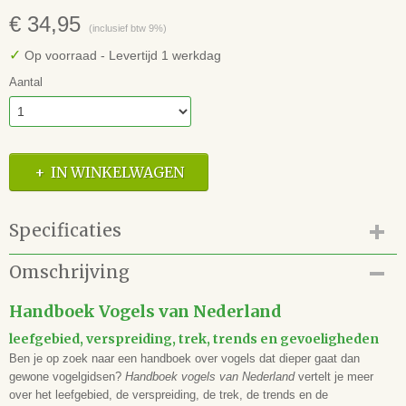
€ 34,95
(inclusief btw 9%)
✓
Op voorraad
- Levertijd 1 werkdag
Aantal
IN WINKELWAGEN
Specificaties
Productcode
Omschrijving
42.118.036
EAN code
Handboek Vogels van Nederland
9789050119412
leefgebied, verspreiding, trek, trends en gevoeligheden
Auteur(s)
Ben je op zoek naar een handboek over vogels dat dieper gaat dan
Luc Hoogenstein en Ger Meesters
gewone vogelgidsen?
Handboek vogels van Nederland
vertelt je meer
Illustrator(en)
over het leefgebied, de verspreiding, de trek, de trends en de
Vertaling