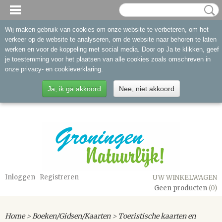
Wij maken gebruik van cookies om onze website te verbeteren, om het
verkeer op de website te analyseren, om de website naar behoren te laten
werken en voor de koppeling met social media. Door op Ja te klikken, geef
je toestemming voor het plaatsen van alle cookies zoals omschreven in
onze privacy- en cookieverklaring.
Ja, ik ga akkoord
Nee, niet akkoord
Inloggen
Registreren
UW WINKELWAGEN
Geen producten
(0)
Home
>
Boeken/Gidsen/Kaarten
>
Toeristische kaarten en