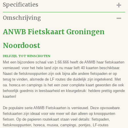
Specificaties
Productcode
Omschrijving
42.132.018
EAN code
ANWB Fietskaart Groningen
9789018047054
Auteur(s)
Noordoost
-
Illustrator(en)
DELFZIJL TOT WINSCHOTEN
-
Met een bijzondere schaal van 1:66.666 heeft de ANWB haar fietskaarten
Vertaling
vernieuwd: voor het hele land zijn nu maar lieft 40 kaarten beschikbaar.
-
Naast de fietsknooppunten zijn ook bijna alle andere fietspaden er op
Uitgever
terug te vinden, alsmede de LF routes die duidelijk zijn ingetekend. Met
ANWB
oa. horeca en campings is het een zeer complete kaart geworden die ook
behoorlijk goedmis in leesbaarheid en kleurgebruik: heldere prettig ogende
Samenwerking
kaarten!
-
Druk
De populaire serie ANWB Fietskaarten is vernieuwd. Deze opvouwbare
1e
fietskaarten zijn ideaal voor wie meer wil dan alleen op knooppunten
Uitvoering
fietsen. Op de papieren routekaart staan veel details: fietspaden,
Uitvouwkaart, Full colour
fietsknooppunten, horeca, musea, campings, pontjes, LF-routes