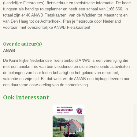
Aantal bladzijden
(Landelijke Fietsroutes), fietsverhuur en toeristische informatie. De kaart
-
fungeert als handige routeplanner en heeft een schaal van 1:66.666. In
Formaat
totaal zijn er 40 ANWB Fietskaarten, van de Wadden tot Maastricht en
11,5 x 23,5 cm
van Den Haag tot de Achterhoek. Plan je fietsroute door Nederland
voortaan met overzichtelijke ANWB Fietskaarten!
ISBN
9789018047054
Leeftijd
Over de auteur(s)
-
ANWB
De Koninklijke Nederlandse Toeristenbond ANWB is een vereniging die
met een unieke mix van beïnvloedende en dienstverlenende activiteiten
de belangen van haar leden behartigt op het gebied van mobiliteit,
vakantie en vrije tijd. Bij dat werk wil de ANWB een bijdrage leveren aan
een duurzame ontwikkeling van de samenleving.
Ook interessant