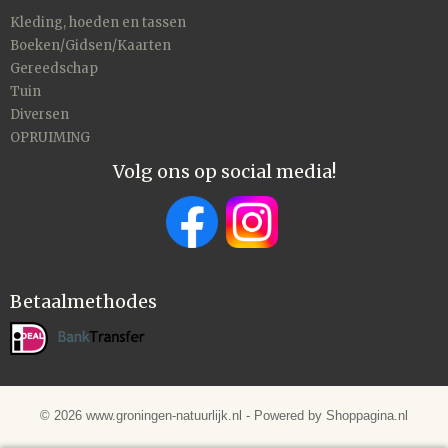
Kleding, hoeden en tassen
Boeken/Gidsen/Kaarten
Gereedschap
Tuin
Diversen
OPRUIMING
Volg ons op social media!
Betaalmethodes
© 2026 www.groningen-natuurlijk.nl - Powered by Shoppagina.nl