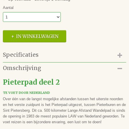
Aantal
IN WINKELWAGEN
Specificaties
Productcode
Omschrijving
42.160.02
EAN code
Pieterpad deel 2
9789083210711
Auteur(s)
TE VOET DOOR NEDERLAND
-
Over één van de langst mogelijke afstanden tussen het uiterste noorden
Illustrator(en)
en het verste zuidpunt is het Pieterpad uitgezet, tussen Pieterburen en de
-
Sint Pietersberg. Dit ca. 500 kilometer Lange Afstand Wandelpad is sinds
de opening in 1983 de meest populaire LAW van Nederland geworden. Te
Vertaling
voet reizen is een bijzondere ervaring, een lust om te doen!
-
Uitgever