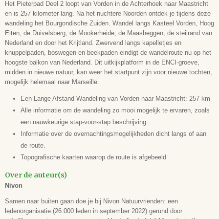
Het Pieterpad Deel 2 loopt van Vorden in de Achterhoek naar Maastricht
Nivon
en is 257 kilometer lang. Na het nuchtere Noorden ontdek je tijdens deze
Samenwerking
wandeling het Bourgondische Zuiden. Wandel langs Kasteel Vorden, Hoog
-
Elten, de Duivelsberg, de Mookerheide, de Maasheggen, de steilrand van
Nederland en door het Krijtland. Zwervend langs kapelletjes en
Druk
knuppelpaden, boswegen en beekpaden eindigt de wandelroute nu op het
10e
hoogste balkon van Nederland. Dit uitkijkplatform in de ENCI-groeve,
Uitvoering
midden in nieuwe natuur, kan weer het startpunt zijn voor nieuwe tochten,
Paperback, full colour
mogelijk helemaal naar Marseille.
Aantal bladzijden
204
Een Lange Afstand Wandeling van Vorden naar Maastricht: 257 km
Formaat
Alle informatie om de wandeling zo mooi mogelijk te ervaren, zoals
12,5 x 21 cm
een nauwkeurige stap-voor-stap beschrijving.
ISBN
Informatie over de overnachtingsmogelijkheden dicht langs of aan
9789083210711
de route.
Leeftijd
Topografische kaarten waarop de route is afgebeeld
Over de auteur(s)
Nivon
Samen naar buiten gaan doe je bij Nivon Natuurvrienden: een
ledenorganisatie (26.000 leden in september 2022) gerund door