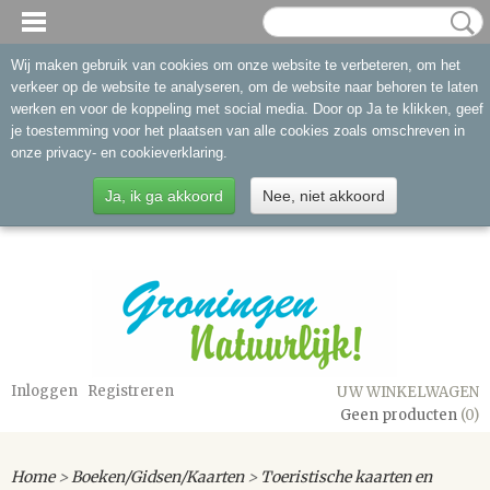
Wij maken gebruik van cookies om onze website te verbeteren, om het
verkeer op de website te analyseren, om de website naar behoren te laten
werken en voor de koppeling met social media. Door op Ja te klikken, geef
je toestemming voor het plaatsen van alle cookies zoals omschreven in
onze privacy- en cookieverklaring.
Ja, ik ga akkoord
Nee, niet akkoord
Inloggen
Registreren
UW WINKELWAGEN
Geen producten
(0)
Home
>
Boeken/Gidsen/Kaarten
>
Toeristische kaarten en