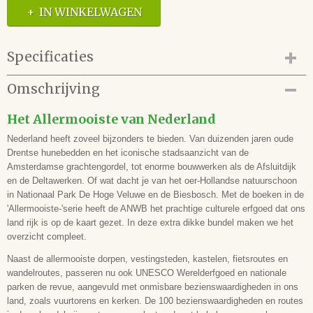
IN WINKELWAGEN
Specificaties
Productcode
Omschrijving
42.132.024
EAN code
Het Allermooiste van Nederland
9789018053505
Nederland heeft zoveel bijzonders te bieden. Van duizenden jaren oude
Auteur(s)
Drentse hunebedden en het iconische stadsaanzicht van de
Illustrator(en)
Amsterdamse grachtengordel, tot enorme bouwwerken als de Afsluitdijk
Vertaling
en de Deltawerken. Of wat dacht je van het oer-Hollandse natuurschoon
in Nationaal Park De Hoge Veluwe en de Biesbosch. Met de boeken in de
Uitgever
'Allermooiste-'serie heeft de ANWB het prachtige culturele erfgoed dat ons
ANWB
land rijk is op de kaart gezet. In deze extra dikke bundel maken we het
Samenwerking
overzicht compleet.
Druk
1e
Naast de allermooiste dorpen, vestingsteden, kastelen, fietsroutes en
wandelroutes, passeren nu ook UNESCO Werelderfgoed en nationale
Uitvoering
parken de revue, aangevuld met onmisbare bezienswaardigheden in ons
Hardcover
land, zoals vuurtorens en kerken. De 100 bezienswaardigheden en routes
Aantal bladzijden