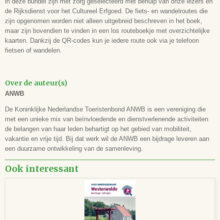
in deze bundel zijn met zorg geselecteerd met behulp van onze lezers en
208
de Rijksdienst voor het Cultureel Erfgoed. De fiets- en wandelroutes die
Formaat
zijn opgenomen worden niet alleen uitgebreid beschreven in het boek,
17,8 x 22,3
maar zijn bovendien te vinden in een los routeboekje met overzichtelijke
ISBN
kaarten. Dankzij de QR-codes kun je iedere route ook via je telefoon
9789018053505
fietsen of wandelen.
Leeftijd
Over de auteur(s)
ANWB
De Koninklijke Nederlandse Toeristenbond ANWB is een vereniging die
met een unieke mix van beïnvloedende en dienstverlenende activiteiten
de belangen van haar leden behartigt op het gebied van mobiliteit,
vakantie en vrije tijd. Bij dat werk wil de ANWB een bijdrage leveren aan
een duurzame ontwikkeling van de samenleving.
Ook interessant