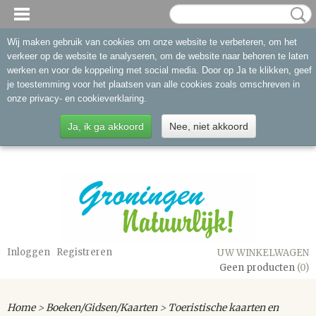
Wij maken gebruik van cookies om onze website te verbeteren, om het
verkeer op de website te analyseren, om de website naar behoren te laten
werken en voor de koppeling met social media. Door op Ja te klikken, geef
je toestemming voor het plaatsen van alle cookies zoals omschreven in
onze privacy- en cookieverklaring.
Ja, ik ga akkoord
Nee, niet akkoord
Inloggen
Registreren
UW WINKELWAGEN
Geen producten
(0)
Home
>
Boeken/Gidsen/Kaarten
>
Toeristische kaarten en