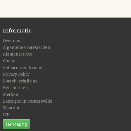
Informatie
Over ons
Algemene Voorwaarden
Klantenservice
Contact
Retourneren & ruilen
Privacy Policy
Routebeschrijving
Keurmerken
Merken
Bezorgen in Westerwolde
Waarom
IVN
Herroeping