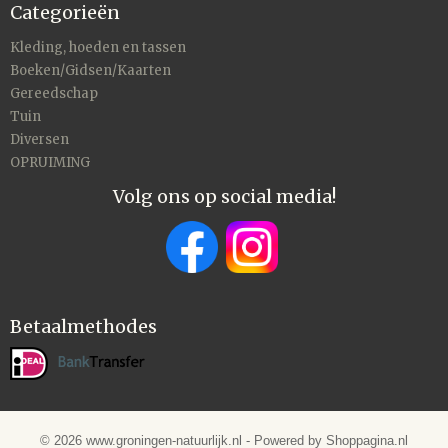
Categorieën
Kleding, hoeden en tassen
Boeken/Gidsen/Kaarten
Gereedschap
Tuin
Diversen
OPRUIMING
Volg ons op social media!
Betaalmethodes
© 2026 www.groningen-natuurlijk.nl - Powered by Shoppagina.nl