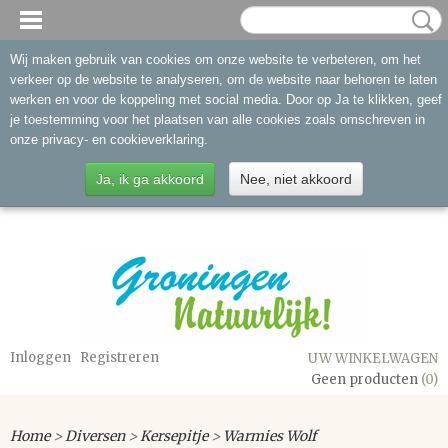
Wij maken gebruik van cookies om onze website te verbeteren, om het
verkeer op de website te analyseren, om de website naar behoren te laten
werken en voor de koppeling met social media. Door op Ja te klikken, geef
je toestemming voor het plaatsen van alle cookies zoals omschreven in
onze privacy- en cookieverklaring.
Ja, ik ga akkoord
Nee, niet akkoord
Inloggen
Registreren
UW WINKELWAGEN
Geen producten
(0)
Home
>
Diversen
>
Kersepitje
>
Warmies Wolf