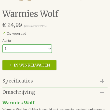
Warmies Wolf
€ 24,99
(inclusief btw 21%)
✓
Op voorraad
Aantal
IN WINKELWAGEN
Specificaties
Productcode
Omschrijving
91.167.05
EAN code
Warmies Wolf
4260394917810
Warmies Wolf knuffeldier is gevuld met zorgvuldig geselecteerde granen