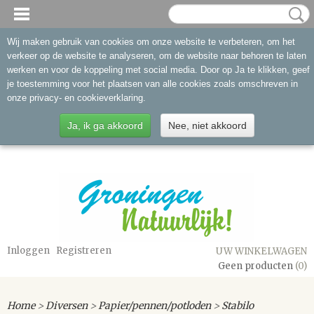
Wij maken gebruik van cookies om onze website te verbeteren, om het
verkeer op de website te analyseren, om de website naar behoren te laten
werken en voor de koppeling met social media. Door op Ja te klikken, geef
je toestemming voor het plaatsen van alle cookies zoals omschreven in
onze privacy- en cookieverklaring.
Ja, ik ga akkoord
Nee, niet akkoord
Inloggen
Registreren
UW WINKELWAGEN
Geen producten
(0)
Home
>
Diversen
>
Papier/pennen/potloden
>
Stabilo