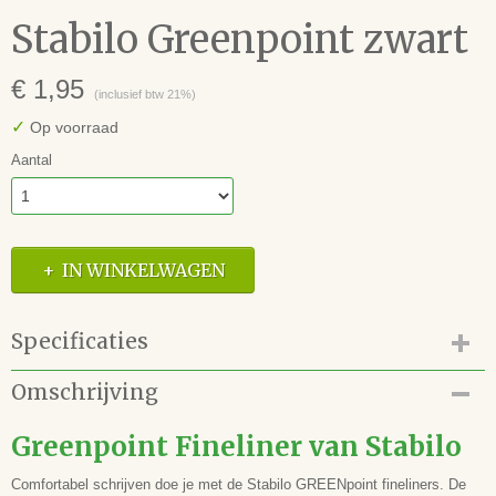
Stabilo Greenpoint zwart
€ 1,95
(inclusief btw 21%)
✓
Op voorraad
Aantal
IN WINKELWAGEN
Specificaties
Productcode
Omschrijving
94.192.05
EAN code
Greenpoint Fineliner van Stabilo
4006381399098
Comfortabel schrijven doe je met de Stabilo GREENpoint fineliners. De