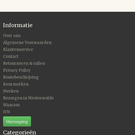
Informatie
Over ons
Algemene Voorwaarden
Klantenservice
Contact
Retourneren & ruilen
Privacy Policy
Routebeschrijving
Keurmerken
Merken
Bezorgen in Westerwolde
Waarom
IVN
Herroeping
Categorieën