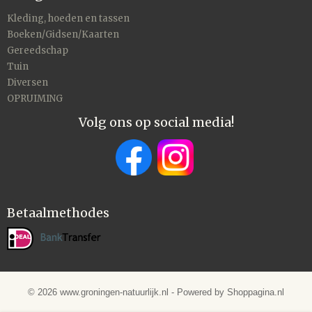
Kleding, hoeden en tassen
Boeken/Gidsen/Kaarten
Gereedschap
Tuin
Diversen
OPRUIMING
Volg ons op social media!
Betaalmethodes
© 2026 www.groningen-natuurlijk.nl - Powered by Shoppagina.nl