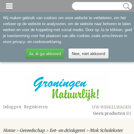
Wij maken gebruik van cookies om onze website te verbeteren, om het
verkeer op de website te analyseren, om de website naar behoren te laten
werken en voor de koppeling met social media. Door op Ja te klikken, geef
je toestemming voor het plaatsen van alle cookies zoals omschreven in
onze privacy- en cookieverklaring.
Ja, ik ga akkoord
Nee, niet akkoord
Inloggen
Registreren
UW WINKELWAGEN
Geen producten
(0)
Home
>
Gereedschap
>
Eet- en drinkgerei
>
Mok Scholekster