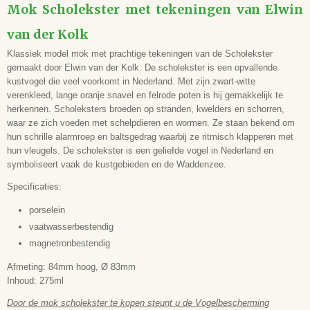
EAN code
Mok Scholekster met tekeningen van Elwin
5051054206042
van der Kolk
Opdruk
Scholekster
Klassiek model mok met prachtige tekeningen van de Scholekster
Hoogte
gemaakt door Elwin van der Kolk. De scholekster is een opvallende
84 mm
kustvogel die veel voorkomt in Nederland. Met zijn zwart-witte
verenkleed, lange oranje snavel en felrode poten is hij gemakkelijk te
Diameter
herkennen. Scholeksters broeden op stranden, kwelders en schorren,
83 mm
waar ze zich voeden met schelpdieren en wormen. Ze staan bekend om
Breedte (incl. oor)
hun schrille alarmroep en baltsgedrag waarbij ze ritmisch klapperen met
112 mm
hun vleugels. De scholekster is een geliefde vogel in Nederland en
Inhoud
symboliseert vaak de kustgebieden en de Waddenzee.
275 ml
Specificaties:
porselein
vaatwasserbestendig
magnetronbestendig
Afmeting: 84mm hoog, Ø 83mm
Inhoud: 275ml
Door de mok scholekster te kopen steunt u de Vogelbescherming