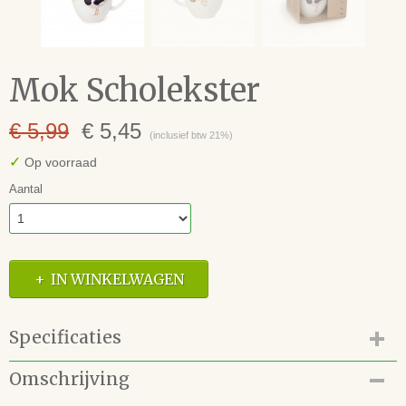
Mok Scholekster
€ 5,99
€ 5,45
(inclusief btw 21%)
✓
Op voorraad
Aantal
IN WINKELWAGEN
Specificaties
Productcode
Omschrijving
64.120.042