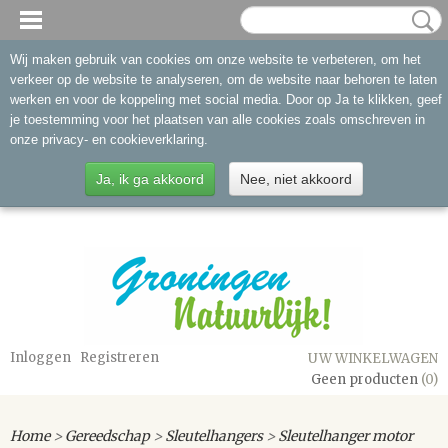
Wij maken gebruik van cookies om onze website te verbeteren, om het
verkeer op de website te analyseren, om de website naar behoren te laten
werken en voor de koppeling met social media. Door op Ja te klikken, geef
je toestemming voor het plaatsen van alle cookies zoals omschreven in
onze privacy- en cookieverklaring.
Ja, ik ga akkoord
Nee, niet akkoord
Inloggen
Registreren
UW WINKELWAGEN
Geen producten
(0)
Home
>
Gereedschap
>
Sleutelhangers
>
Sleutelhanger motor