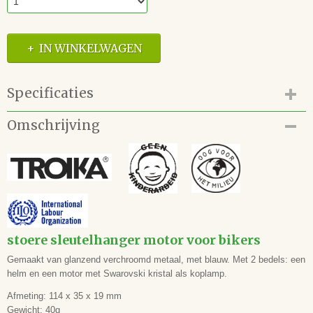
IN WINKELWAGEN
Specificaties
Productcode
Omschrijving
68.112.KR13-23/CH
EAN code
4024024110022
stoere sleutelhanger motor voor bikers
Gemaakt van glanzend verchroomd metaal, met blauw. Met 2 bedels: een
helm en een motor met Swarovski kristal als koplamp.
Afmeting: 114 x 35 x 19 mm
Gewicht: 40g