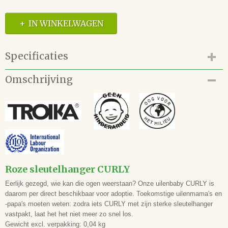
IN WINKELWAGEN
Specificaties
Productcode
Omschrijving
68.112.KR14-14/PK
EAN code
4024023119385
Roze sleutelhanger CURLY
Eerlijk gezegd, wie kan die ogen weerstaan? Onze uilenbaby CURLY is
daarom per direct beschikbaar voor adoptie. Toekomstige uilenmama's en
-papa's moeten weten: zodra iets CURLY met zijn sterke sleutelhanger
vastpakt, laat het het niet meer zo snel los.
Gewicht excl. verpakking: 0,04 kg