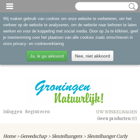
Wij maken gebruik van cookies om onze website te verbeteren, om het
verkeer op de website te analyseren, om de website naar behoren te laten
werken en voor de koppeling met social media. Door op Ja te klikken, geef
je toestemming voor het plaatsen van alle cookies zoals omschreven in
onze privacy- en cookieverklaring.
Ja, ik ga akkoord
Nee, niet akkoord
Inloggen
Registreren
UW WINKELWAGEN
Geen producten
(0)
Home
>
Gereedschap
>
Sleutelhangers
>
Sleutelhanger Curly