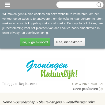
Wij maken gebruik van cookies om onze website te verbeteren, om het
verkeer op de website te analyseren, om de website naar behoren te laten
werken en voor de koppeling met social media. Door op Ja te klikken, geef
je toestemming voor het plaatsen van alle cookies zoals omschreven in
onze privacy- en cookieverklaring.
Ja, ik ga akkoord
Nee, niet akkoord
Inloggen
Registreren
UW WINKELWAGEN
Geen producten
(0)
Home
>
Gereedschap
>
Sleutelhangers
>
Sleutelhanger Felix