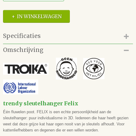
IN WINKELWAGEN
Specificaties
Productcode
Omschrijving
68.112.KR16-22/GY
EAN code
4024023119569
trendy sleutelhanger Felix
Één fluwelen poot. FELIX is een echte persoonlijkheid aan de
sleutelhanger: puur individualisme in 3D. Iedereen die haar heeft gezien
weet dat deze grijze kat haar ogen nooit van je sleutels afhoudt. Voor
kattenliefhebbers en degenen die er een willen worden.