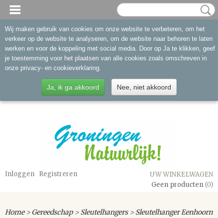
Wij maken gebruik van cookies om onze website te verbeteren, om het
verkeer op de website te analyseren, om de website naar behoren te laten
werken en voor de koppeling met social media. Door op Ja te klikken, geef
je toestemming voor het plaatsen van alle cookies zoals omschreven in
onze privacy- en cookieverklaring.
Ja, ik ga akkoord
Nee, niet akkoord
Inloggen
Registreren
UW WINKELWAGEN
Geen producten
(0)
Home
>
Gereedschap
>
Sleutelhangers
>
Sleutelhanger Eenhoorn