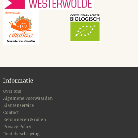
Informatie
Over ons
Algemene Voorwaarden
Klantenservice
Contact
Retourneren & ruilen
Privacy Policy
Routebeschrijving