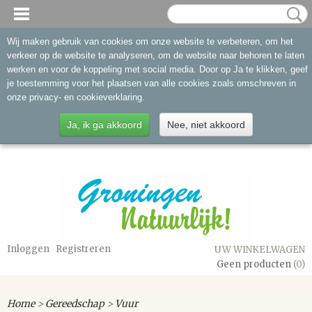
Wij maken gebruik van cookies om onze website te verbeteren, om het
verkeer op de website te analyseren, om de website naar behoren te laten
werken en voor de koppeling met social media. Door op Ja te klikken, geef
je toestemming voor het plaatsen van alle cookies zoals omschreven in
onze privacy- en cookieverklaring.
Ja, ik ga akkoord
Nee, niet akkoord
Inloggen
Registreren
UW WINKELWAGEN
Geen producten
(0)
Home
>
Gereedschap
>
Vuur