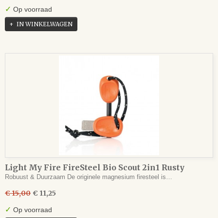
✓
Op voorraad
IN WINKELWAGEN
Light My Fire FireSteel Bio Scout 2in1 Rusty
Orange
Robuust & Duurzaam De originele magnesium firesteel is…
€ 15,00
€ 11,25
✓
Op voorraad