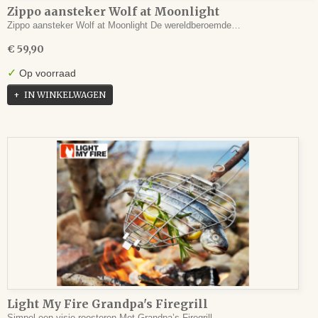
Zippo aansteker Wolf at Moonlight
Zippo aansteker Wolf at Moonlight De wereldberoemde…
€ 59,90
✓
Op voorraad
IN WINKELWAGEN
Light My Fire Grandpa's Firegrill
Simpel een visje roosteren Met Grandpa’s Firegrill…