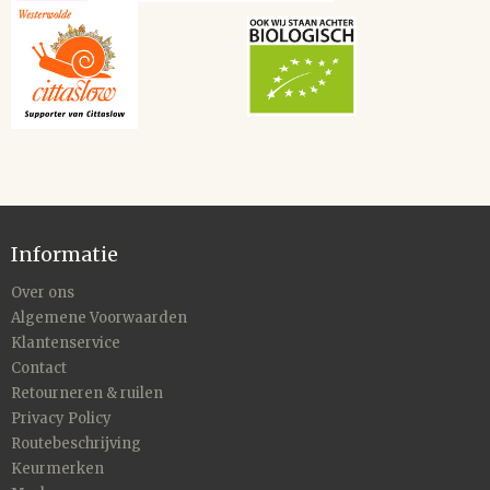
Informatie
Over ons
Algemene Voorwaarden
Klantenservice
Contact
Retourneren & ruilen
Privacy Policy
Routebeschrijving
Keurmerken