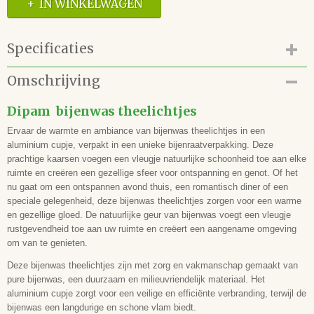
IN WINKELWAGEN
Specificaties
Productcode
Omschrijving
66.169.01
EAN code
Dipam bijenwas theelichtjes
8716726000010
Ervaar de warmte en ambiance van bijenwas theelichtjes in een
aluminium cupje, verpakt in een unieke bijenraatverpakking. Deze
prachtige kaarsen voegen een vleugje natuurlijke schoonheid toe aan elke
ruimte en creëren een gezellige sfeer voor ontspanning en genot. Of het
nu gaat om een ontspannen avond thuis, een romantisch diner of een
speciale gelegenheid, deze bijenwas theelichtjes zorgen voor een warme
en gezellige gloed. De natuurlijke geur van bijenwas voegt een vleugje
rustgevendheid toe aan uw ruimte en creëert een aangename omgeving
om van te genieten.
Deze bijenwas theelichtjes zijn met zorg en vakmanschap gemaakt van
pure bijenwas, een duurzaam en milieuvriendelijk materiaal. Het
aluminium cupje zorgt voor een veilige en efficiënte verbranding, terwijl de
bijenwas een langdurige en schone vlam biedt.