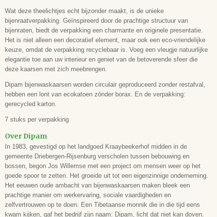
Wat deze theelichtjes echt bijzonder maakt, is de unieke
bijenraatverpakking. Geïnspireerd door de prachtige structuur van
bijenraten, biedt de verpakking een charmante en originele presentatie.
Het is niet alleen een decoratief element, maar ook een eco-vriendelijke
keuze, omdat de verpakking recyclebaar is. Voeg een vleugje natuurlijke
elegantie toe aan uw interieur en geniet van de betoverende sfeer die
deze kaarsen met zich meebrengen.
Dipam bijenwaskaarsen worden circulair geproduceerd zonder restafval,
hebben een lont van ecokatoen zónder borax. En de verpakking:
gerecycled karton.
7 stuks per verpakking
Over Dipam
In 1983, gevestigd op het landgoed Kraaybeekerhof midden in de
gemeente Driebergen-Rijsenburg verscholen tussen bebouwing en
bossen, begon Jos
Willemse
met een project om mensen weer op het
goede spoor te zetten. Het groeide uit tot een eigenzinnige onderneming.
Het eeuwen oude ambacht van bijenwaskaarsen maken bleek een
prachtige manier om werkervaring, sociale vaardigheden en
zelfvertrouwen op te doen. Een Tibetaanse monnik die in die tijd eens
kwam kijken, gaf het bedrijf zijn naam: Dipam, licht dat niet kan doven.