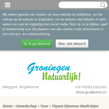
Wij maken gebruik van cookies om onze website te verbeteren, om het
verkeer op de website te analyseren, om de website naar behoren te laten
werken en voor de koppeling met social media. Door op Ja te klikken, geef
je toestemming voor het plaatsen van alle cookies zoals omschreven in
onze privacy- en cookieverklaring.
Ja, ik ga akkoord
Nee, niet akkoord
Inloggen
Registreren
UW WINKELWAGEN
Geen producten
(0)
Home
>
Gereedschap
>
Vuur
>
Dipam bijenwas theelichtjes