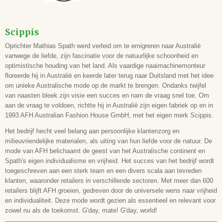
Scippis
Oprichter Mathias Spath werd verleid om te emigreren naar Australië
vanwege de liefde, zijn fascinatie voor de natuurlijke schoonheid en
optimistische houding van het land. Als vaardige naaimachinemonteur
floreerde hij in Australië en keerde later terug naar Duitsland met het idee
om unieke Australische mode op de markt te brengen. Ondanks twijfel
van naasten bleek zijn visie een succes en nam de vraag snel toe. Om
aan de vraag te voldoen, richtte hij in Australië zijn eigen fabriek op en in
1993 AFH Australian Fashion House GmbH, met het eigen merk Scippis.
Het bedrijf hecht veel belang aan persoonlijke klantenzorg en
milieuvriendelijke materialen, als uiting van hun liefde voor de natuur. De
mode van AFH belichaamt de geest van het Australische continent en
Spath's eigen individualisme en vrijheid. Het succes van het bedrijf wordt
toegeschreven aan een sterk team en een divers scala aan tevreden
klanten, waaronder retailers in verschillende sectoren. Met meer dan 600
retailers blijft AFH groeien, gedreven door de universele wens naar vrijheid
en individualiteit. Deze mode wordt gezien als essentieel en relevant voor
zowel nu als de toekomst. G'day, mate! G'day, world!