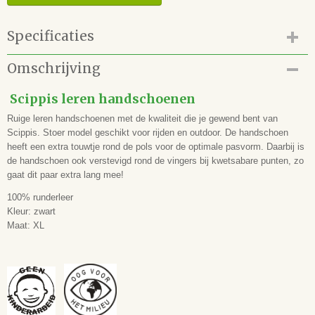
Specificaties
Productcode
Omschrijving
19.125.01.XL
EAN code
Scippis leren handschoenen
4250533600512
Ruige leren handschoenen met de kwaliteit die je gewend bent van
Scippis. Stoer model geschikt voor rijden en outdoor. De handschoen
heeft een extra touwtje rond de pols voor de optimale pasvorm. Daarbij is
de handschoen ook verstevigd rond de vingers bij kwetsabare punten, zo
gaat dit paar extra lang mee!
100% runderleer
Kleur: zwart
Maat: XL