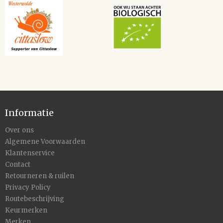
Informatie
Over ons
Algemene Voorwaarden
Klantenservice
Contact
Retourneren & ruilen
Privacy Policy
Routebeschrijving
Keurmerken
Merken