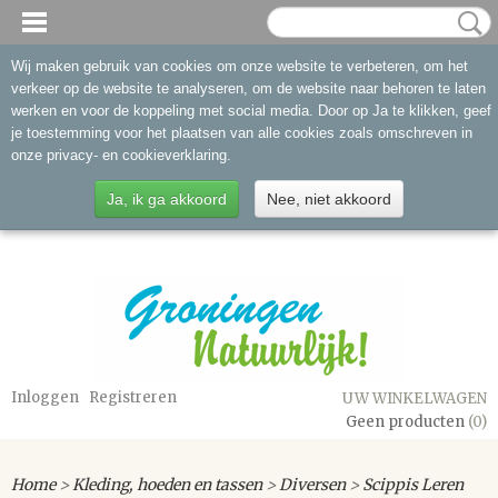
Wij maken gebruik van cookies om onze website te verbeteren, om het
verkeer op de website te analyseren, om de website naar behoren te laten
werken en voor de koppeling met social media. Door op Ja te klikken, geef
je toestemming voor het plaatsen van alle cookies zoals omschreven in
onze privacy- en cookieverklaring.
Ja, ik ga akkoord
Nee, niet akkoord
Inloggen
Registreren
UW WINKELWAGEN
Geen producten
(0)
Home
>
Kleding, hoeden en tassen
>
Diversen
>
Scippis Leren