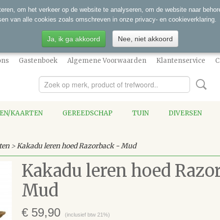
eren, om het verkeer op de website te analyseren, om de website naar behore
sen van alle cookies zoals omschreven in onze privacy- en cookieverklaring.
Ja, ik ga akkoord
Nee, niet akkoord
ons
Gastenboek
Algemene Voorwaarden
Klantenservice
C
SEN/KAARTEN
GEREEDSCHAP
TUIN
DIVERSEN
ten
>
Kakadu leren hoed Razorback - Mud
Kakadu leren hoed Razo
Mud
€ 59,90
(inclusief btw 21%)