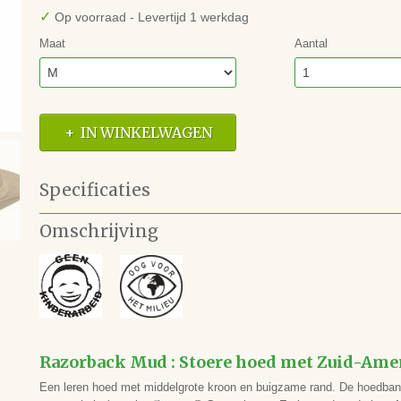
✓
Op voorraad
- Levertijd 1 werkdag
Maat
Aantal
IN WINKELWAGEN
Specificaties
Productcode
9333532423339
Omschrijving
EAN code
9333532423322
Merk
Kakadu
Type
6HW10
Razorback Mud : Stoere hoed met Zuid-Amer
Een leren hoed met middelgrote kroon en buigzame rand. De hoedban