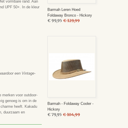
Met vormbare rand. Aan
nd UPF 50+. In de kleur
Barmah Leren Hoed
Foldaway Bronco - Hickory
€ 99,95
€ 129,99
 waardoor een Vintage-
e merken voor outdoor-
evig genoeg is om in de
Barmah - Foldaway Cooler -
he charme heeft. Kakadu
Hickory
ern, duurzaam en
€ 79,95
€ 104,99