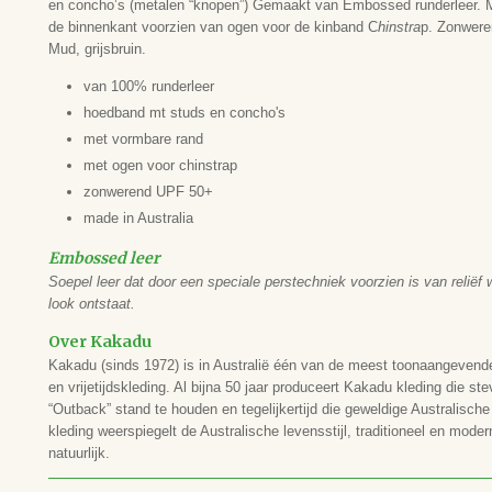
en concho’s (metalen “knopen”) Gemaakt van Embossed runderleer. 
de binnenkant voorzien van ogen voor de kinband C
hinstra
p. Zonwere
Mud, grijsbruin.
van 100% runderleer
hoedband mt studs en concho's
met vormbare rand
met ogen voor chinstrap
zonwerend UPF 50+
made in Australia
Embossed leer
Soepel leer dat door een speciale perstechniek voorzien is van reliëf
look ontstaat.
Over Kakadu
Kakadu (sinds 1972) is in Australië één van de meest toonaangevend
en vrijetijdskleding. Al bijna 50 jaar produceert Kakadu kleding die st
“Outback” stand te houden en tegelijkertijd die geweldige Australisc
kleding weerspiegelt de Australische levensstijl, traditioneel en mod
natuurlijk.