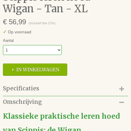
Wigan - Tan - XL
€ 56,99
(inclusief btw 21%)
✓
Op voorraad
Aantal
IN WINKELWAGEN
Specificaties
Productcode
Omschrijving
17.125.239.21.XL
EAN code
Klassieke praktische leren hoed
4250533623511
Merk
van Scippis; de Wigan
Scippis