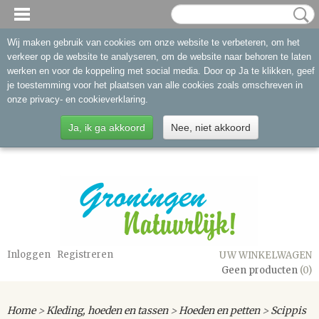
Wij maken gebruik van cookies om onze website te verbeteren, om het
verkeer op de website te analyseren, om de website naar behoren te laten
werken en voor de koppeling met social media. Door op Ja te klikken, geef
je toestemming voor het plaatsen van alle cookies zoals omschreven in
onze privacy- en cookieverklaring.
Ja, ik ga akkoord
Nee, niet akkoord
Inloggen
Registreren
UW WINKELWAGEN
Geen producten
(0)
Home
>
Kleding, hoeden en tassen
>
Hoeden en petten
>
Scippis