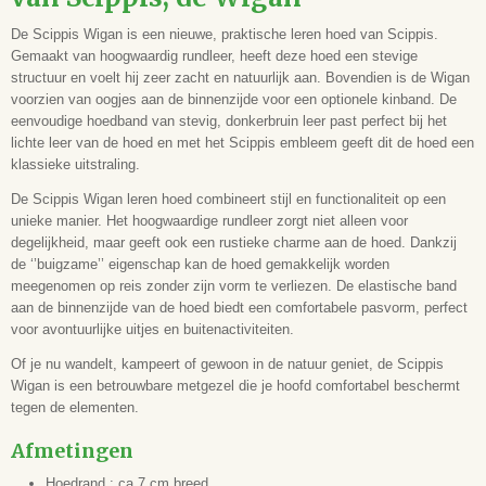
Type
De Scippis Wigan is een nieuwe, praktische leren hoed van Scippis.
5H78
Gemaakt van hoogwaardig rundleer, heeft deze hoed een stevige
Kleur
structuur en voelt hij zeer zacht en natuurlijk aan. Bovendien is de Wigan
Tan
voorzien van oogjes aan de binnenzijde voor een optionele kinband. De
eenvoudige hoedband van stevig, donkerbruin leer past perfect bij het
lichte leer van de hoed en met het Scippis embleem geeft dit de hoed een
klassieke uitstraling.
De Scippis Wigan leren hoed combineert stijl en functionaliteit op een
unieke manier. Het hoogwaardige rundleer zorgt niet alleen voor
degelijkheid, maar geeft ook een rustieke charme aan de hoed. Dankzij
de ‘’buigzame’’ eigenschap kan de hoed gemakkelijk worden
meegenomen op reis zonder zijn vorm te verliezen. De elastische band
aan de binnenzijde van de hoed biedt een comfortabele pasvorm, perfect
voor avontuurlijke uitjes en buitenactiviteiten.
Of je nu wandelt, kampeert of gewoon in de natuur geniet, de Scippis
Wigan is een betrouwbare metgezel die je hoofd comfortabel beschermt
tegen de elementen.
Afmetingen
Hoedrand : ca 7 cm breed