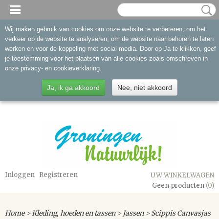
Wij maken gebruik van cookies om onze website te verbeteren, om het
verkeer op de website te analyseren, om de website naar behoren te laten
werken en voor de koppeling met social media. Door op Ja te klikken, geef
je toestemming voor het plaatsen van alle cookies zoals omschreven in
onze privacy- en cookieverklaring.
Ja, ik ga akkoord
Nee, niet akkoord
Inloggen
Registreren
UW WINKELWAGEN
Geen producten
(0)
Home
>
Kleding, hoeden en tassen
>
Jassen
>
Scippis Canvasjas