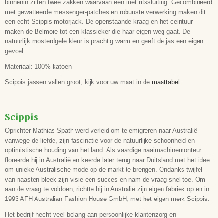
binnenin zitten twee zakken waarvaan één met ritssluiting. Gecombineerd
met gewatteerde messenger-patches en robuuste verwerking maken dit
een echt Scippis-motorjack. De openstaande kraag en het ceintuur
maken de Belmore tot een klassieker die haar eigen weg gaat. De
natuurlijk mosterdgele kleur is prachtig warm en geeft de jas een eigen
gevoel.
Materiaal: 100% katoen
Scippis jassen vallen groot, kijk voor uw maat in de
maattabel
Scippis
Oprichter Mathias Spath werd verleid om te emigreren naar Australië
vanwege de liefde, zijn fascinatie voor de natuurlijke schoonheid en
optimistische houding van het land. Als vaardige naaimachinemonteur
floreerde hij in Australië en keerde later terug naar Duitsland met het idee
om unieke Australische mode op de markt te brengen. Ondanks twijfel
van naasten bleek zijn visie een succes en nam de vraag snel toe. Om
aan de vraag te voldoen, richtte hij in Australië zijn eigen fabriek op en in
1993 AFH Australian Fashion House GmbH, met het eigen merk Scippis.
Het bedrijf hecht veel belang aan persoonlijke klantenzorg en