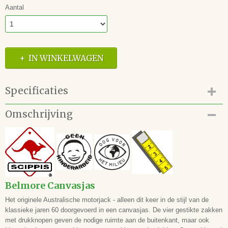
Aantal
IN WINKELWAGEN
Specificaties
Productcode
Omschrijving
11.125.010.02.M
EAN code
4250533630465
Belmore Canvasjas
Het originele Australische motorjack - alleen dit keer in de stijl van de
klassieke jaren 60 doorgevoerd in een canvasjas. De vier gestikte zakken
met drukknopen geven de nodige ruimte aan de buitenkant, maar ook