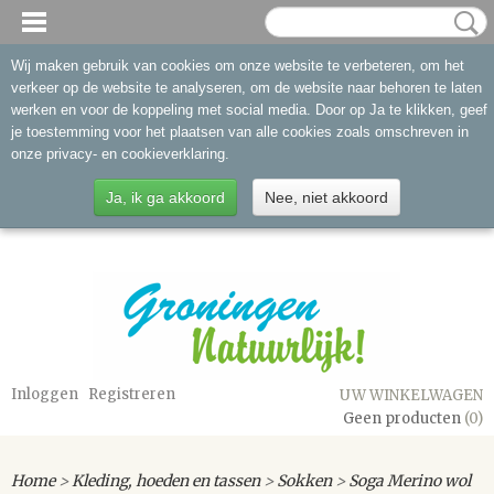
Wij maken gebruik van cookies om onze website te verbeteren, om het
verkeer op de website te analyseren, om de website naar behoren te laten
werken en voor de koppeling met social media. Door op Ja te klikken, geef
je toestemming voor het plaatsen van alle cookies zoals omschreven in
onze privacy- en cookieverklaring.
Ja, ik ga akkoord
Nee, niet akkoord
Inloggen
Registreren
UW WINKELWAGEN
Geen producten
(0)
Home
>
Kleding, hoeden en tassen
>
Sokken
>
Soga Merino wol