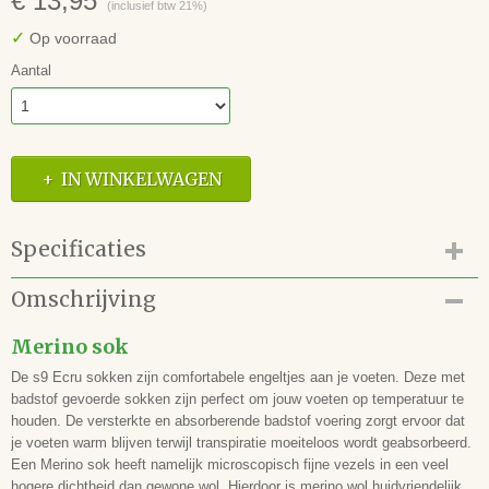
€ 13,95
(inclusief btw 21%)
✓
Op voorraad
Aantal
IN WINKELWAGEN
Specificaties
Productcode
Omschrijving
16.166.05.02.3
EAN code
Merino sok
3216004161624
De s9 Ecru sokken zijn comfortabele engeltjes aan je voeten. Deze met
badstof gevoerde sokken zijn perfect om jouw voeten op temperatuur te
houden. De versterkte en absorberende badstof voering zorgt ervoor dat
je voeten warm blijven terwijl transpiratie moeiteloos wordt geabsorbeerd.
Een Merino sok heeft namelijk microscopisch fijne vezels in een veel
hogere dichtheid dan gewone wol. Hierdoor is merino wol huidvriendelijk,