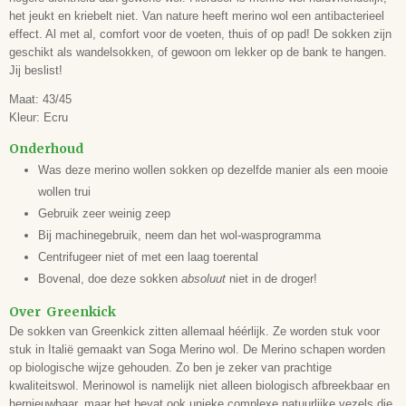
het jeukt en kriebelt niet. Van nature heeft merino wol een antibacterieel
effect. Al met al, comfort voor de voeten, thuis of op pad! De sokken zijn
geschikt als wandelsokken, of gewoon om lekker op de bank te hangen.
Jij beslist!
Maat: 43/45
Kleur: Ecru
Onderhoud
Was deze merino wollen sokken op dezelfde manier als een mooie
wollen trui
Gebruik zeer weinig zeep
Bij machinegebruik, neem dan het wol-wasprogramma
Centrifugeer niet of met een laag toerental
Bovenal, doe deze sokken
absoluut
niet in de droger!
Over Greenkick
De sokken van Greenkick zitten allemaal héérlijk. Ze worden stuk voor
stuk in Italië gemaakt van Soga Merino wol. De Merino schapen worden
op biologische wijze gehouden. Zo ben je zeker van prachtige
kwaliteitswol. Merinowol is namelijk niet alleen biologisch afbreekbaar en
hernieuwbaar, maar het bevat ook unieke complexe natuurlijke vezels die