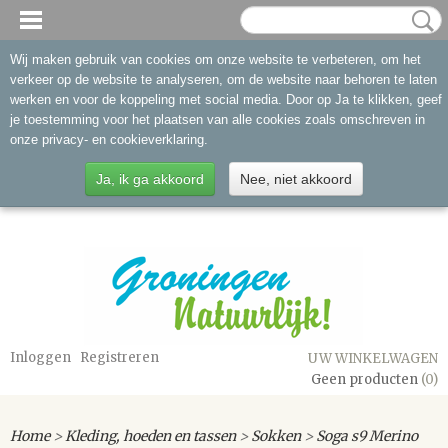
Wij maken gebruik van cookies om onze website te verbeteren, om het
verkeer op de website te analyseren, om de website naar behoren te laten
werken en voor de koppeling met social media. Door op Ja te klikken, geef
je toestemming voor het plaatsen van alle cookies zoals omschreven in
onze privacy- en cookieverklaring.
Ja, ik ga akkoord
Nee, niet akkoord
Inloggen
Registreren
UW WINKELWAGEN
Geen producten
(0)
Home
>
Kleding, hoeden en tassen
>
Sokken
>
Soga s9 Merino