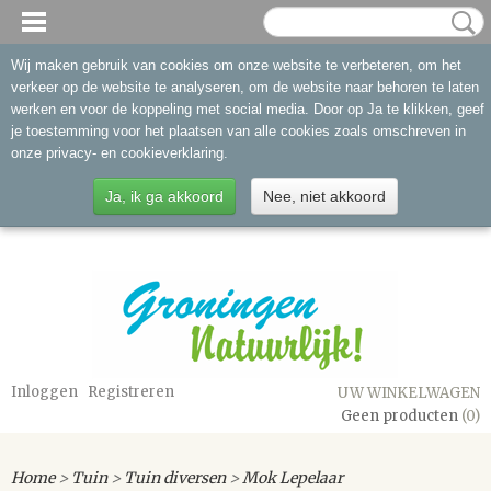
Wij maken gebruik van cookies om onze website te verbeteren, om het
verkeer op de website te analyseren, om de website naar behoren te laten
werken en voor de koppeling met social media. Door op Ja te klikken, geef
je toestemming voor het plaatsen van alle cookies zoals omschreven in
onze privacy- en cookieverklaring.
Ja, ik ga akkoord
Nee, niet akkoord
Inloggen
Registreren
UW WINKELWAGEN
Geen producten
(0)
Home
>
Tuin
>
Tuin diversen
>
Mok Lepelaar