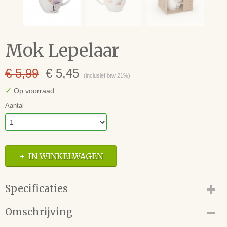
Mok Lepelaar
€ 5,99
€ 5,45
(inclusief btw 21%)
✓
Op voorraad
Aantal
IN WINKELWAGEN
Specificaties
Productcode
Omschrijving
64.120.885