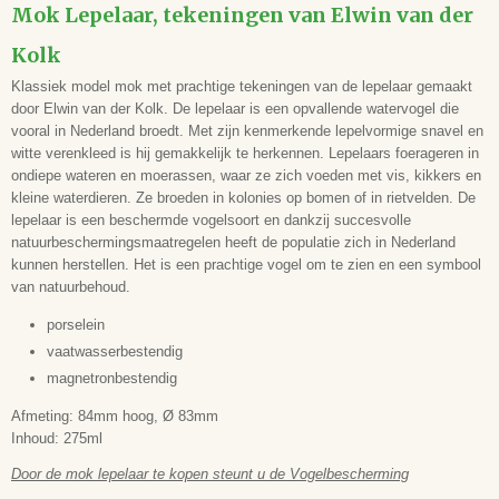
EAN code
Mok Lepelaar, tekeningen van Elwin van der
5051054205885
Kolk
Opdruk
Lepelaar
Klassiek model mok met prachtige tekeningen van de lepelaar gemaakt
Hoogte
door Elwin van der Kolk. De lepelaar is een opvallende watervogel die
84 mm
vooral in Nederland broedt. Met zijn kenmerkende lepelvormige snavel en
witte verenkleed is hij gemakkelijk te herkennen. Lepelaars foerageren in
Diameter
ondiepe wateren en moerassen, waar ze zich voeden met vis, kikkers en
83 mm
kleine waterdieren. Ze broeden in kolonies op bomen of in rietvelden. De
Breedte (incl. oor)
lepelaar is een beschermde vogelsoort en dankzij succesvolle
112 mm
natuurbeschermingsmaatregelen heeft de populatie zich in Nederland
Inhoud
kunnen herstellen. Het is een prachtige vogel om te zien en een symbool
275 ml
van natuurbehoud.
porselein
vaatwasserbestendig
magnetronbestendig
Afmeting: 84mm hoog, Ø 83mm
Inhoud: 275ml
Door de mok lepelaar te kopen steunt u de Vogelbescherming