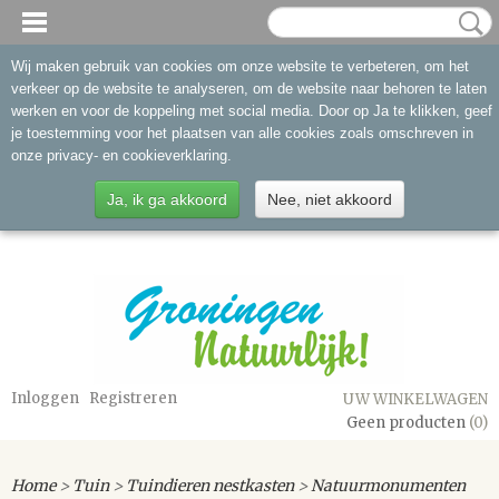
Wij maken gebruik van cookies om onze website te verbeteren, om het
verkeer op de website te analyseren, om de website naar behoren te laten
werken en voor de koppeling met social media. Door op Ja te klikken, geef
je toestemming voor het plaatsen van alle cookies zoals omschreven in
onze privacy- en cookieverklaring.
Ja, ik ga akkoord
Nee, niet akkoord
Inloggen
Registreren
UW WINKELWAGEN
Geen producten
(0)
Home
>
Tuin
>
Tuindieren nestkasten
>
Natuurmonumenten