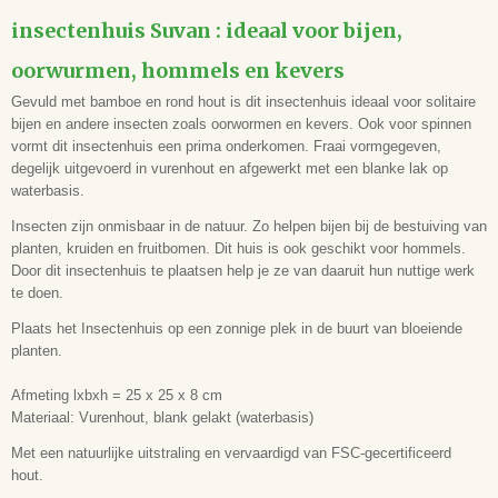
EAN code
insectenhuis Suvan : ideaal voor bijen,
5051054218359
oorwurmen, hommels en kevers
Gevuld met bamboe en rond hout is dit insectenhuis ideaal voor solitaire
bijen en andere insecten zoals oorwormen en kevers. Ook voor spinnen
vormt dit insectenhuis een prima onderkomen. Fraai vormgegeven,
degelijk uitgevoerd in vurenhout en afgewerkt met een blanke lak op
waterbasis.
Insecten zijn onmisbaar in de natuur. Zo helpen bijen bij de bestuiving van
planten, kruiden en fruitbomen. Dit huis is ook geschikt voor hommels.
Door dit insectenhuis te plaatsen help je ze van daaruit hun nuttige werk
te doen.
Plaats het Insectenhuis op een zonnige plek in de buurt van bloeiende
planten.
Afmeting lxbxh = 25 x 25 x 8 cm
Materiaal: Vurenhout, blank gelakt (waterbasis)
Met een natuurlijke uitstraling en vervaardigd van FSC-gecertificeerd
hout.