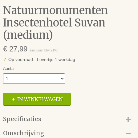
Natuurmonumenten
Insectenhotel Suvan
(medium)
€ 27,99
(inclusief btw 21%)
✓
Op voorraad
- Levertijd 1 werkdag
Aantal
IN WINKELWAGEN
Specificaties
Productcode
Omschrijving
83.140.015