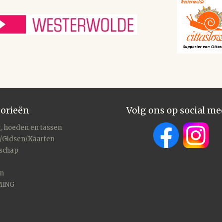
orieën
Volg ons op social me
, hoeden en tassen
/Gidsen/Kaarten
schap
en
MING