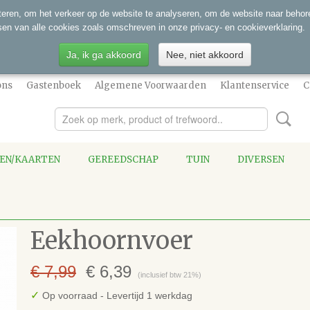
eren, om het verkeer op de website te analyseren, om de website naar behore
sen van alle cookies zoals omschreven in onze privacy- en cookieverklaring.
Ja, ik ga akkoord
Nee, niet akkoord
ons
Gastenboek
Algemene Voorwaarden
Klantenservice
C
SEN/KAARTEN
GEREEDSCHAP
TUIN
DIVERSEN
Eekhoornvoer
€ 7,99
€ 6,39
(inclusief btw 21%)
✓
Op voorraad
- Levertijd 1 werkdag