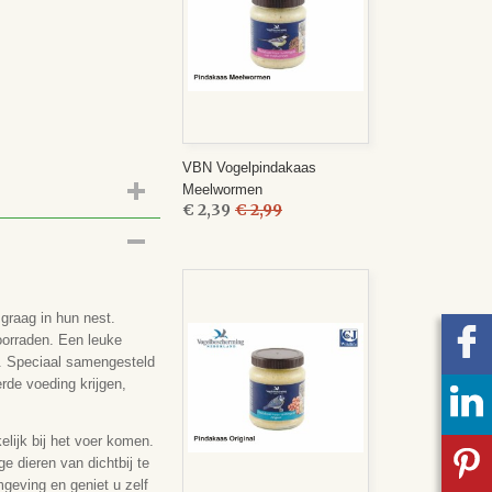
VBN Vogelpindakaas
Meelwormen
€ 2,39
€ 2,99
graag in hun nest.
oorraden. Een leuke
n. Speciaal samengesteld
rde voeding krijgen,
lijk bij het voer komen.
e dieren van dichtbij te
mgeving en geniet u zelf