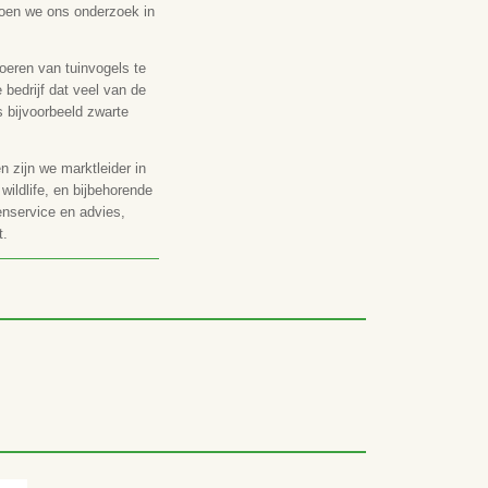
 toen we ons onderzoek in
oeren van tuinvogels te
edrijf dat veel van de
 bijvoorbeeld zwarte
n zijn we marktleider in
ildlife, en bijbehorende
enservice en advies,
t.