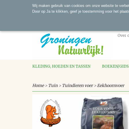
Wij maken gebruik van cookies om onze website te verbet
Door op Ja te klikken, geef je toestemming voor het plaat
Over 
KLEDING, HOEDEN EN TASSEN
BOEKEN/GID
Home
>
Tuin
>
Tuindieren voer
>
Eekhoornvoer