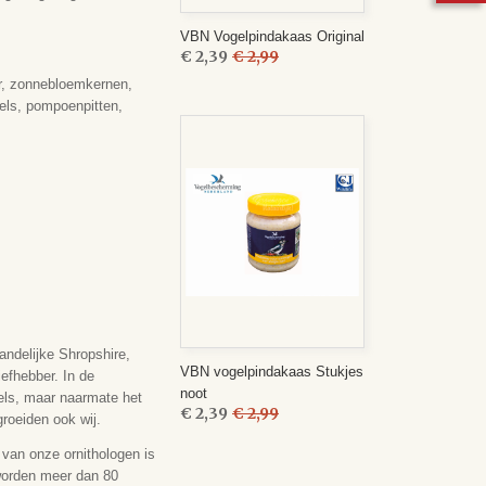
VBN Vogelpindakaas Original
€ 2,39
€ 2,99
er, zonnebloemkernen,
els, pompoenpitten,
andelijke Shropshire,
VBN vogelpindakaas Stukjes
iefhebber. In de
noot
els, maar naarmate het
€ 2,39
€ 2,99
roeiden ook wij.
van onze ornithologen is
 worden meer dan 80