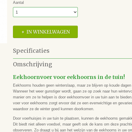
Aantal
IN WINKELWAGEN
Specificaties
Productcode
81.120.101
Omschrijving
EAN code
5051054173566
Eekhoornvoer voor eekhoorns in de tuin!
Eekhoorns houden geen winterslaap, maar ze blijven op koude dagen 
Wanneer het weer gunstiger wordt, gaan ze op zoek naar hun winterv
manier om ze te helpen is door eekhoornvoer in uw tuin aan te biede
voer voor eekhoorns zorgt ervoor dat ze een evenwichtige en gevariee
waardoor ze de winter goed kunnen doorkomen.
Door voerhuisjes in uw tuin te plaatsen, kunnen de eekhoorns gemakke
Dit biedt niet alleen voedsel, maar geeft ook de kans om deze prachtig
observeren. Zo draagt u bij aan het welzijn van de eekhoorns in uw o