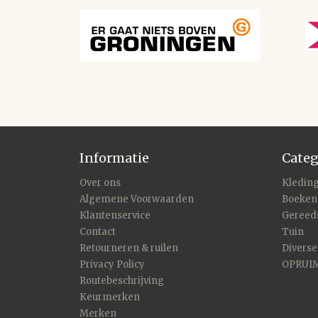
Informatie
Categ
Over ons
Kleding
Algemene Voorwaarden
Boeken
Klantenservice
Gereed
Contact
Tuin
Retourneren & ruilen
Divers
Privacy Policy
OPRUI
Routebeschrijving
Keurmerken
Merken