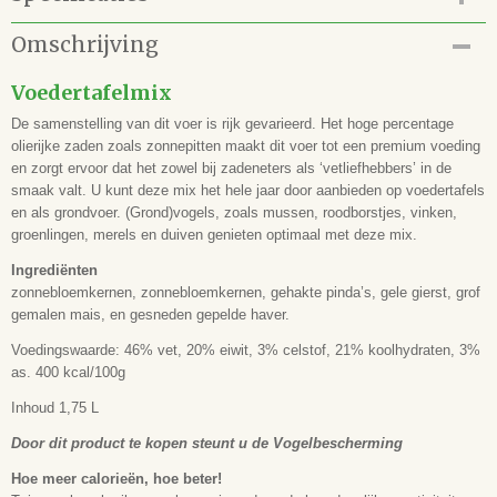
Productcode
Omschrijving
81.120.003
EAN code
Voedertafelmix
8714335431003
De samenstelling van dit voer is rijk gevarieerd. Het hoge percentage
olierijke zaden zoals zonnepitten maakt dit voer tot een premium voeding
en zorgt ervoor dat het zowel bij zadeneters als ‘vetliefhebbers’ in de
smaak valt. U kunt deze mix het hele jaar door aanbieden op voedertafels
en als grondvoer. (Grond)vogels, zoals mussen, roodborstjes, vinken,
groenlingen, merels en duiven genieten optimaal met deze mix.
Ingrediënten
zonnebloemkernen, zonnebloemkernen, gehakte pinda’s, gele gierst, grof
gemalen mais, en gesneden gepelde haver.
Voedingswaarde: 46% vet, 20% eiwit, 3% celstof, 21% koolhydraten, 3%
as. 400 kcal/100g
Inhoud 1,75 L
Door dit product te kopen steunt u de Vogelbescherming
Hoe meer calorieën, hoe beter!