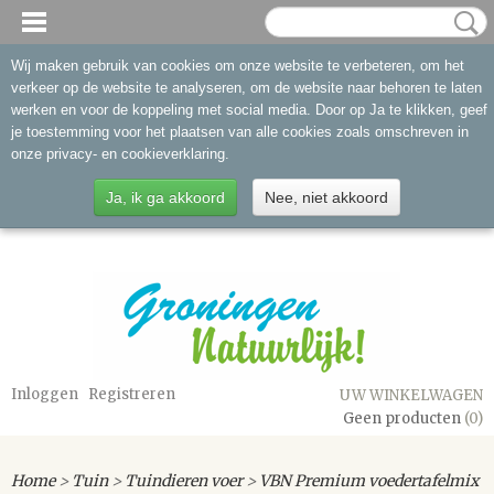
Wij maken gebruik van cookies om onze website te verbeteren, om het
verkeer op de website te analyseren, om de website naar behoren te laten
werken en voor de koppeling met social media. Door op Ja te klikken, geef
je toestemming voor het plaatsen van alle cookies zoals omschreven in
onze privacy- en cookieverklaring.
Ja, ik ga akkoord
Nee, niet akkoord
Inloggen
Registreren
UW WINKELWAGEN
Geen producten
(0)
Home
>
Tuin
>
Tuindieren voer
>
VBN Premium voedertafelmix