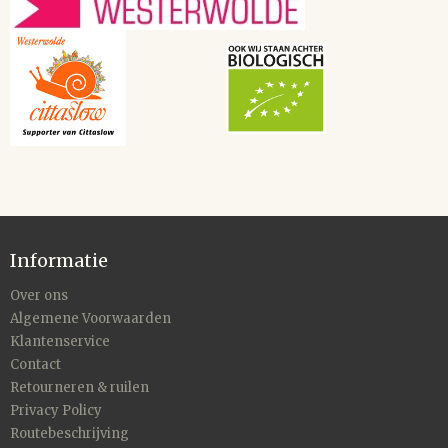
Informatie
Over ons
Algemene Voorwaarden
Klantenservice
Contact
Retourneren & ruilen
Privacy Policy
Routebeschrijving