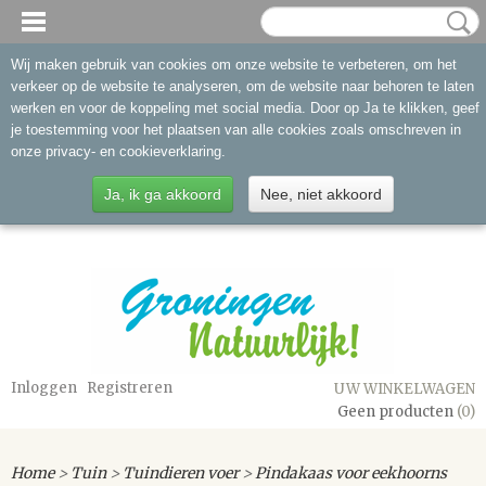
Wij maken gebruik van cookies om onze website te verbeteren, om het
verkeer op de website te analyseren, om de website naar behoren te laten
werken en voor de koppeling met social media. Door op Ja te klikken, geef
je toestemming voor het plaatsen van alle cookies zoals omschreven in
onze privacy- en cookieverklaring.
Ja, ik ga akkoord
Nee, niet akkoord
Inloggen
Registreren
UW WINKELWAGEN
Geen producten
(0)
Home
>
Tuin
>
Tuindieren voer
>
Pindakaas voor eekhoorns