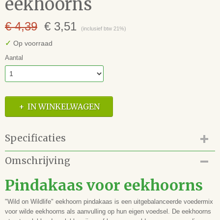
eekhoorns
€ 4,39
€ 3,51
(inclusief btw 21%)
✓
Op voorraad
Aantal
IN WINKELWAGEN
Specificaties
Productcode
Omschrijving
81.170.01
EAN code
Pindakaas voor eekhoorns
871498209355
"Wild on Wildlife" eekhoorn pindakaas is een uitgebalanceerde voedermix
voor wilde eekhoorns als aanvulling op hun eigen voedsel. De eekhoorns