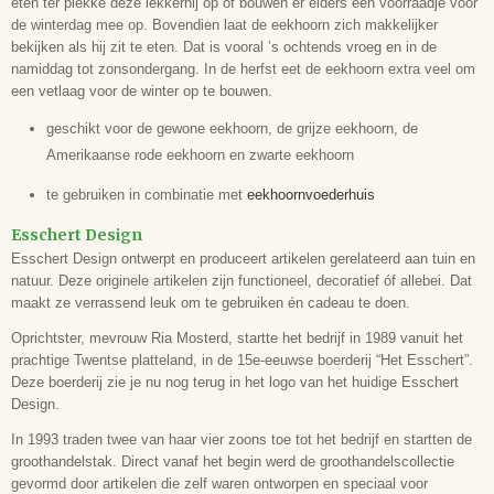
eten ter plekke deze lekkernij op of bouwen er elders een voorraadje voor
de winterdag mee op. Bovendien laat de eekhoorn zich makkelijker
bekijken als hij zit te eten. Dat is vooral ’s ochtends vroeg en in de
namiddag tot zonsondergang. In de herfst eet de eekhoorn extra veel om
een vetlaag voor de winter op te bouwen.
geschikt voor de gewone eekhoorn, de grijze eekhoorn, de
Amerikaanse rode eekhoorn en zwarte eekhoorn
te gebruiken in combinatie met
eekhoornvoederhuis
Esschert Design
Esschert Design ontwerpt en produceert artikelen gerelateerd aan tuin en
natuur. Deze originele artikelen zijn functioneel, decoratief óf allebei. Dat
maakt ze verrassend leuk om te gebruiken én cadeau te doen.
Oprichtster, mevrouw Ria Mosterd, startte het bedrijf in 1989 vanuit het
prachtige Twentse platteland, in de 15e-eeuwse boerderij “Het Esschert”.
Deze boerderij zie je nu nog terug in het logo van het huidige Esschert
Design.
In 1993 traden twee van haar vier zoons toe tot het bedrijf en startten de
groothandelstak. Direct vanaf het begin werd de groothandelscollectie
gevormd door artikelen die zelf waren ontworpen en speciaal voor