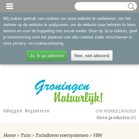
Wij maken gebruik van cookies om onze website te verbeteren, om het
verkeer op de website te analyseren, om de website naar behoren te laten
werken en voor de koppeling met social media. Door op Ja te klikken, geef
je toestemming voor het plaatsen van alle cookies zoals omschreven in
onze privacy- en cookieverklaring.
Ja, ik ga akkoord
Nee, niet akkoord
Inloggen
Registreren
UW WINKELWAGEN
Geen producten
(0)
Home
>
Tuin
>
Tuindieren voersystemen
>
VBN