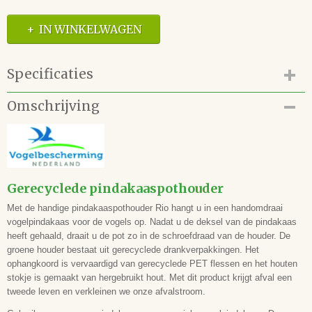
IN WINKELWAGEN
Specificaties
Productcode
Omschrijving
82.120.943
EAN code
5051054280943
Gerecyclede pindakaaspothouder
Met de handige pindakaaspothouder Rio hangt u in een handomdraai
vogelpindakaas voor de vogels op. Nadat u de deksel van de pindakaas
heeft gehaald, draait u de pot zo in de schroefdraad van de houder. De
groene houder bestaat uit gerecyclede drankverpakkingen. Het
ophangkoord is vervaardigd van gerecyclede PET flessen en het houten
stokje is gemaakt van hergebruikt hout. Met dit product krijgt afval een
tweede leven en verkleinen we onze afvalstroom.