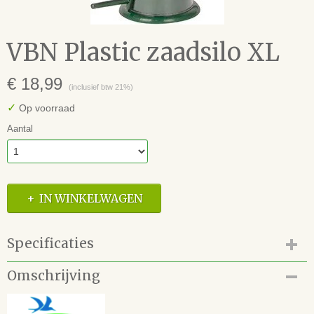
VBN Plastic zaadsilo XL
€ 18,99
(inclusief btw 21%)
✓
Op voorraad
Aantal
IN WINKELWAGEN
Specificaties
Productcode
Omschrijving
82.120.888
EAN code