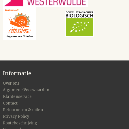
Informatie
Over ons
Algemene Voorwaarden
Klantenservice
Contact
Retourneren & ruilen
Privacy Policy
Routebeschrijving