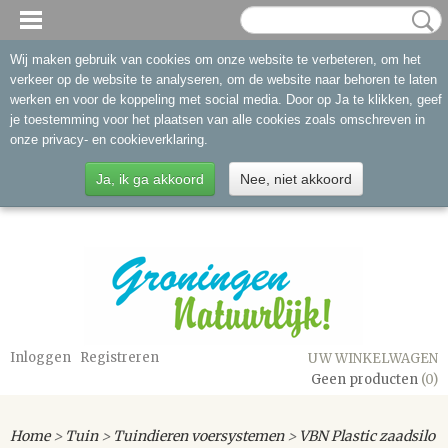
Wij maken gebruik van cookies om onze website te verbeteren, om het
verkeer op de website te analyseren, om de website naar behoren te laten
werken en voor de koppeling met social media. Door op Ja te klikken, geef
je toestemming voor het plaatsen van alle cookies zoals omschreven in
onze privacy- en cookieverklaring.
Ja, ik ga akkoord
Nee, niet akkoord
Inloggen
Registreren
UW WINKELWAGEN
Geen producten
(0)
Home
>
Tuin
>
Tuindieren voersystemen
>
VBN Plastic zaadsilo