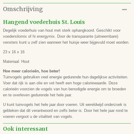
Productcode
Omschrijving
930220813
EAN code
Hangend voederhuis St. Louis
8714335900493
Degelijk voederhuis van hout met sterk ophangkoord. Geschikt voor
voedersilomix of hi energymix. Door de transparante (uitneembare)
vensters kunt u zelf zien wanneer het huisje weer bijgevuld moet worden.
23 x 16 x 16
Materiaal: Hout
Hoe meer calorieën, hoe beter!
Tuinvogels gebruiken veel energie gedurende hun dagelijkse activiteiten.
Voer dat rijk is aan olie en vet heeft een hoge caloriewaarde. Deze
calorieën voorzien de vogels van hun benodigde energie om te broeden
en te overleven gedurende het hele jaar.
U kunt tuinvogels het hele jaar door voeren. Uit wereldwijd onderzoek is
gebleken dat dit verantwoord en zelfs beter is. Door het hele jaar rond te
voeren vergoot u de vitaliteit van vogels.
Ook interessant