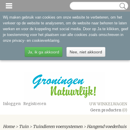
Wij maken gebruik van cookies om onze website te verbeteren, om het
verkeer op de website te analyseren, om de website naar behoren te laten
werken en voor de koppeling met social media. Door op Ja te klikken, geef
je toestemming voor het plaatsen van alle cookies zoals omschreven in
onze privacy- en cookieverklaring.
Ja, ik ga akkoord
Nee, niet akkoord
Inloggen
Registreren
UW WINKELWAGEN
Geen producten
(0)
Home
>
Tuin
>
Tuindieren voersystemen
>
Hangend voederhuis