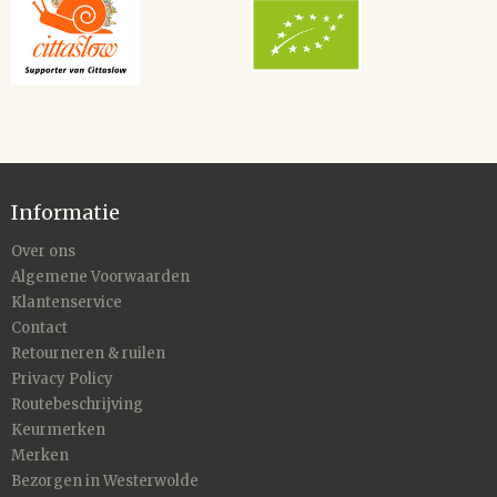
Informatie
Over ons
Algemene Voorwaarden
Klantenservice
Contact
Retourneren & ruilen
Privacy Policy
Routebeschrijving
Keurmerken
Merken
Bezorgen in Westerwolde