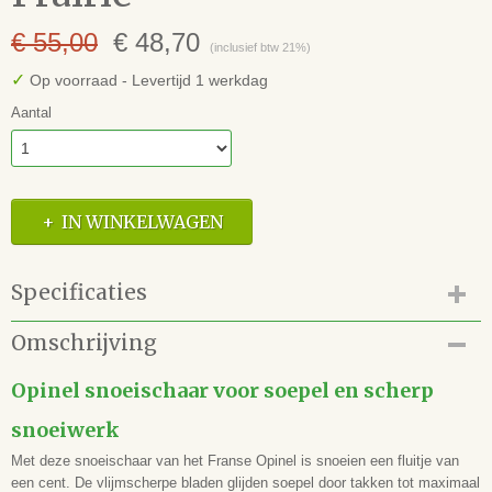
€ 55,00
€ 48,70
(inclusief btw 21%)
✓
Op voorraad
- Levertijd 1 werkdag
Aantal
IN WINKELWAGEN
Specificaties
Productcode
Omschrijving
63.129.47OP1628
EAN code
Opinel snoeischaar voor soepel en scherp
3123840016288
snoeiwerk
Met deze snoeischaar van het Franse Opinel is snoeien een fluitje van
een cent. De vlijmscherpe bladen glijden soepel door takken tot maximaal