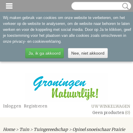
Wij maken gebruik van cookies om onze website te verbeteren, om het
verkeer op de website te analyseren, om de website naar behoren te laten
werken en voor de koppeling met social media. Door op Ja te klikken, geef
je toestemming voor het plaatsen van alle cookies zoals omschreven in
onze privacy- en cookieverklaring.
Ja, ik ga akkoord
Nee, niet akkoord
Inloggen
Registreren
UW WINKELWAGEN
Geen producten
(0)
Home
>
Tuin
>
Tuingereedschap
>
Opinel snoeischaar Prairie