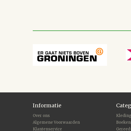
Informatie
Categ
Over ons
Kleding
Algemene Voorwaarden
Boeken
Klantenservice
Gereed