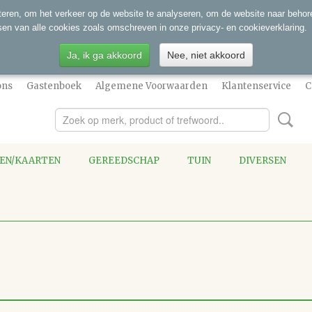
eren, om het verkeer op de website te analyseren, om de website naar behore
sen van alle cookies zoals omschreven in onze privacy- en cookieverklaring.
Ja, ik ga akkoord
Nee, niet akkoord
ons
Gastenboek
Algemene Voorwaarden
Klantenservice
C
SEN/KAARTEN
GEREEDSCHAP
TUIN
DIVERSEN