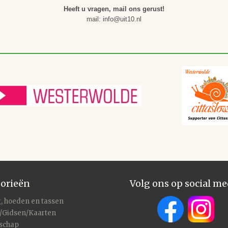
Heeft u vragen, mail ons gerust!
mail: info@uit10.nl
orieën
Volg ons op social me
, hoeden en tassen
/Gidsen/Kaarten
schap