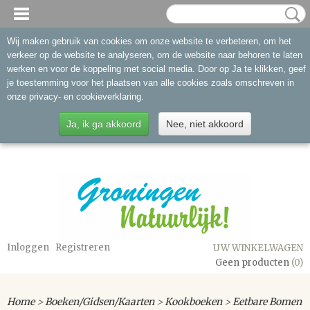
Wij maken gebruik van cookies om onze website te verbeteren, om het
verkeer op de website te analyseren, om de website naar behoren te laten
werken en voor de koppeling met social media. Door op Ja te klikken, geef
je toestemming voor het plaatsen van alle cookies zoals omschreven in
onze privacy- en cookieverklaring.
Ja, ik ga akkoord
Nee, niet akkoord
Inloggen
Registreren
UW WINKELWAGEN
Geen producten
(0)
Home
>
Boeken/Gidsen/Kaarten
>
Kookboeken
>
Eetbare Bomen