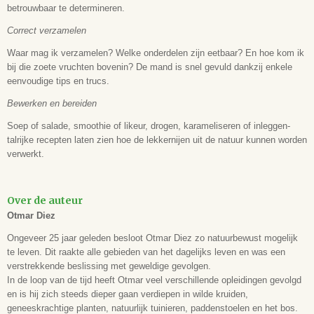
-
betrouwbaar te determineren.
Druk
Correct verzamelen
1e
Waar mag ik verzamelen? Welke onderdelen zijn eetbaar? En hoe kom ik
Uitvoering
bij die zoete vruchten bovenin? De mand is snel gevuld dankzij enkele
paperback, full colour
eenvoudige tips en trucs.
Aantal bladzijden
200
Bewerken en bereiden
Formaat
Soep of salade, smoothie of likeur, drogen, karameliseren of inleggen-
214x153x18 mm
talrijke recepten laten zien hoe de lekkernijen uit de natuur kunnen worden
ISBN
verwerkt.
9789056156053
Leeftijd
-
Over de auteur
Otmar Diez
Ongeveer 25 jaar geleden besloot Otmar Diez zo natuurbewust mogelijk
te leven. Dit raakte alle gebieden van het dagelijks leven en was een
verstrekkende beslissing met geweldige gevolgen.
In de loop van de tijd heeft Otmar veel verschillende opleidingen gevolgd
en is hij zich steeds dieper gaan verdiepen in wilde kruiden,
geneeskrachtige planten, natuurlijk tuinieren, paddenstoelen en het bos.