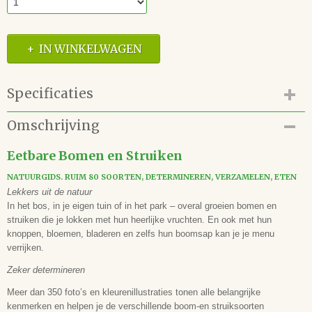
IN WINKELWAGEN
Specificaties
Productcode
Omschrijving
41.181.009
EAN code
Eetbare Bomen en Struiken
9789056156053
NATUURGIDS. RUIM 80 SOORTEN, DETERMINEREN, VERZAMELEN, ETEN
Auteur(s)
Lekkers uit de natuur
Otmar Diez
In het bos, in je eigen tuin of in het park – overal groeien bomen en
Illustrator(en)
struiken die je lokken met hun heerlijke vruchten. En ook met hun
Marianne Golte-Bechtle
knoppen, bloemen, bladeren en zelfs hun boomsap kan je je menu
Vertaling
verrijken.
Ger Meesters
Zeker determineren
Uitgever
Noordboek
Meer dan 350 foto’s en kleurenillustraties tonen alle belangrijke
Samenwerking
kenmerken en helpen je de verschillende boom-en struiksoorten