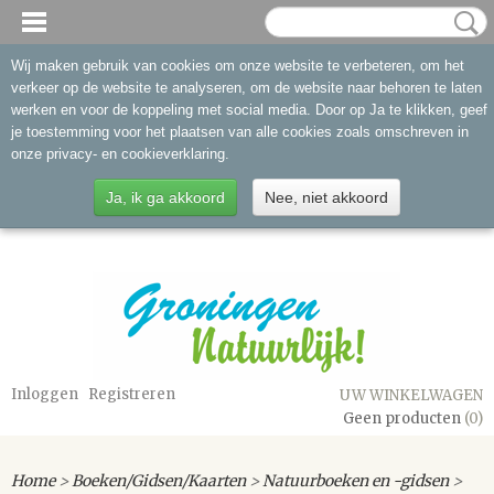
Wij maken gebruik van cookies om onze website te verbeteren, om het
verkeer op de website te analyseren, om de website naar behoren te laten
werken en voor de koppeling met social media. Door op Ja te klikken, geef
je toestemming voor het plaatsen van alle cookies zoals omschreven in
onze privacy- en cookieverklaring.
Ja, ik ga akkoord
Nee, niet akkoord
Inloggen
Registreren
UW WINKELWAGEN
Geen producten
(0)
Home
>
Boeken/Gidsen/Kaarten
>
Natuurboeken en -gidsen
>