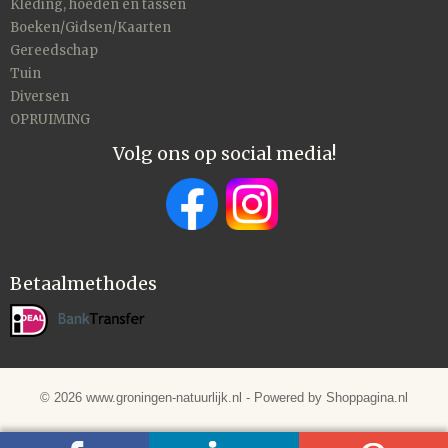
Kleding, hoeden en tassen
Boeken/Gidsen/Kaarten
Gereedschap
Tuin
Diversen
OPRUIMING
Volg ons op social media!
Betaalmethodes
© 2026 www.groningen-natuurlijk.nl - Powered by Shoppagina.nl