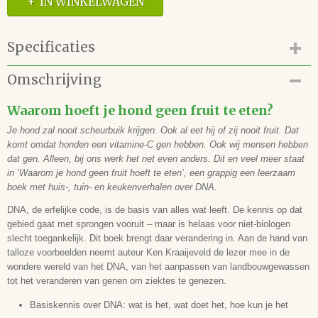
IN WINKELWAGEN
Specificaties
Productcode
Omschrijving
42.118.002
EAN code
Waarom hoeft je hond geen fruit te eten?
9789050115841
Je hond zal nooit scheurbuik krijgen. Ook al eet hij of zij nooit fruit. Dat
komt omdat honden een vitamine-C gen hebben. Ook wij mensen hebben
dat gen. Alleen, bij ons werk het net even anders. Dit en veel meer staat
in ‘Waarom je hond geen fruit hoeft te eten’, een grappig een leerzaam
boek met huis-, tuin- en keukenverhalen over DNA.
DNA, de erfelijke code, is de basis van alles wat leeft. De kennis op dat
gebied gaat met sprongen vooruit – maar is helaas voor niet-biologen
slecht toegankelijk. Dit boek brengt daar verandering in. Aan de hand van
talloze voorbeelden neemt auteur Ken Kraaijeveld de lezer mee in de
wondere wereld van het DNA, van het aanpassen van landbouwgewassen
tot het veranderen van genen om ziektes te genezen.
Basiskennis over DNA: wat is het, wat doet het, hoe kun je het