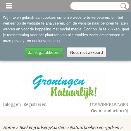
Wij maken gebruik van cookies om onze website te verbeteren, om het
verkeer op de website te analyseren, om de website naar behoren te laten
werken en voor de koppeling met social media. Door op Ja te klikken, geef
je toestemming voor het plaatsen van alle cookies zoals omschreven in
onze privacy- en cookieverklaring.
Ja, ik ga akkoord
Nee, niet akkoord
Inloggen
Registreren
UW WINKELWAGEN
Geen producten
(0)
Home
>
Boeken/Gidsen/Kaarten
>
Natuurboeken en -gidsen
>