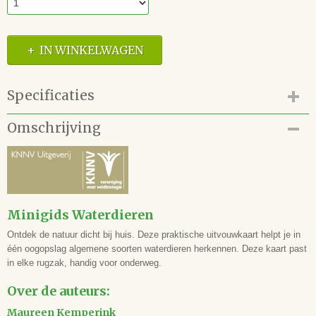
IN WINKELWAGEN
Specificaties
Productcode
Omschrijving
42.118.052
EAN code
9789050118446
Auteur(s)
Maureen Kemperink
Minigids Waterdieren
Illustrator(en)
Jasper de Ruiter
Ontdek de natuur dicht bij huis. Deze praktische uitvouwkaart helpt je in
Vertaling
één oogopslag algemene soorten waterdieren herkennen. Deze kaart past
-
in elke rugzak, handig voor onderweg.
Uitgever
Over de auteurs:
KNNV Uitgeverij
Samenwerking
Maureen Kemperink