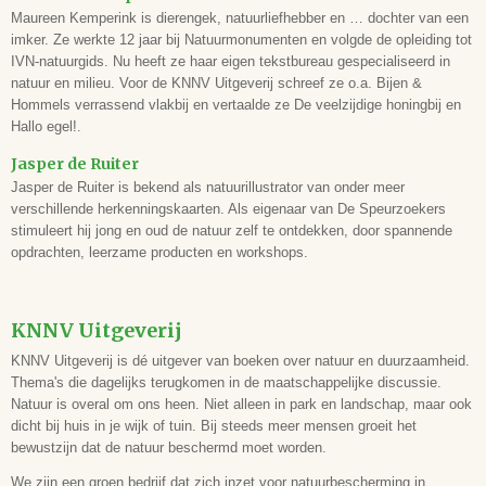
-
Maureen Kemperink is dierengek, natuurliefhebber en … dochter van een
Druk
imker. Ze werkte 12 jaar bij Natuurmonumenten en volgde de opleiding tot
1e
IVN-natuurgids. Nu heeft ze haar eigen tekstbureau gespecialiseerd in
natuur en milieu. Voor de KNNV Uitgeverij schreef ze o.a. Bijen &
Uitvoering
Hommels verrassend vlakbij en vertaalde ze De veelzijdige honingbij en
uitvouwkaart, gelamineerd en waterafstotend
Hallo egel!.
Aantal bladzijden
16
Jasper de Ruiter
Formaat
Jasper de Ruiter is bekend als natuurillustrator van onder meer
10 x 21 cm
verschillende herkenningskaarten. Als eigenaar van De Speurzoekers
ISBN
stimuleert hij jong en oud de natuur zelf te ontdekken, door spannende
9789050118446
opdrachten, leerzame producten en workshops.
Leeftijd
-
KNNV Uitgeverij
KNNV Uitgeverij is dé uitgever van boeken over natuur en duurzaamheid.
Thema's die dagelijks terugkomen in de maatschappelijke discussie.
Natuur is overal om ons heen. Niet alleen in park en landschap, maar ook
dicht bij huis in je wijk of tuin. Bij steeds meer mensen groeit het
bewustzijn dat de natuur beschermd moet worden.
We zijn een groen bedrijf dat zich inzet voor natuurbescherming in