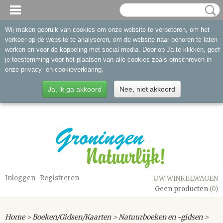
Wij maken gebruik van cookies om onze website te verbeteren, om het
verkeer op de website te analyseren, om de website naar behoren te laten
werken en voor de koppeling met social media. Door op Ja te klikken, geef
je toestemming voor het plaatsen van alle cookies zoals omschreven in
onze privacy- en cookieverklaring.
Ja, ik ga akkoord
Nee, niet akkoord
Inloggen
Registreren
UW WINKELWAGEN
Geen producten
(0)
Home
>
Boeken/Gidsen/Kaarten
>
Natuurboeken en -gidsen
>