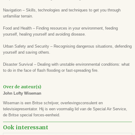
Aantal bladzijden
384
Navigation – Skills, technologies and techniques to get you through
Formaat
unfamiliar terrain.
8,2 x 11,7 cm
ISBN
Food and Health – Finding resources in your environment, feeding
9780008133788
yourself, healing yourself and avoiding disease.
Leeftijd
Urban Safety and Security – Recognising dangerous situations, defending
-
yourself and saving others.
Disaster Survival – Dealing with unstable environmental conditions: what
to do in the face of flash flooding or fast-spreading fire.
Over de auteur(s)
John Lofty Wiseman
Wiseman is een Britse schrijver, overlevingsconsulent en
televisiepresentator. Hij is een voormalig lid van de Special Air Service,
de Britse special forces-eenheid.
Ook interessant