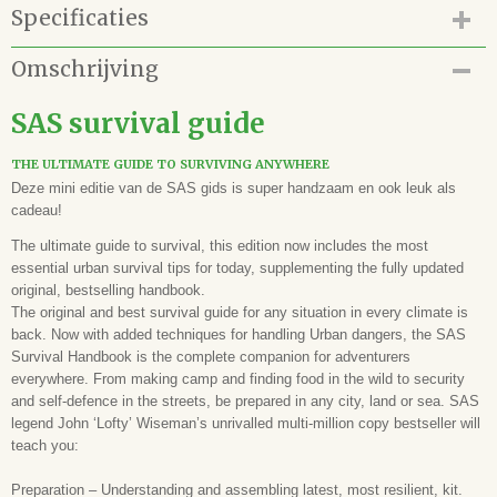
Specificaties
Productcode
Omschrijving
42.123.005
EAN code
SAS survival guide
9780008133788
Auteur(s)
THE ULTIMATE GUIDE TO SURVIVING ANYWHERE
John Lofty Wiseman
Deze mini editie van de SAS gids is super handzaam en ook leuk als
Illustrator(en)
cadeau!
Harper Collins Publishers
The ultimate guide to survival, this edition now includes the most
Vertaling
essential urban survival tips for today, supplementing the fully updated
-
original, bestselling handbook.
Uitgever
The original and best survival guide for any situation in every climate is
Harper Collins Publishers
back. Now with added techniques for handling Urban dangers, the SAS
Samenwerking
Survival Handbook is the complete companion for adventurers
-
everywhere. From making camp and finding food in the wild to security
and self-defence in the streets, be prepared in any city, land or sea. SAS
Druk
legend John ‘Lofty’ Wiseman’s unrivalled multi-million copy bestseller will
11e
teach you:
Uitvoering
Paperback, steunkleur
Preparation – Understanding and assembling latest, most resilient, kit.