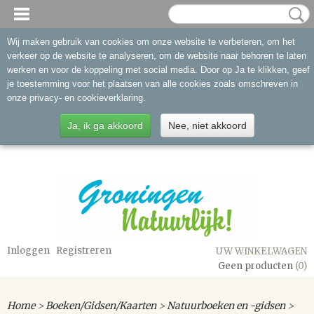
Wij maken gebruik van cookies om onze website te verbeteren, om het
verkeer op de website te analyseren, om de website naar behoren te laten
werken en voor de koppeling met social media. Door op Ja te klikken, geef
je toestemming voor het plaatsen van alle cookies zoals omschreven in
onze privacy- en cookieverklaring.
Ja, ik ga akkoord
Nee, niet akkoord
Inloggen
Registreren
UW WINKELWAGEN
Geen producten
(0)
Home
>
Boeken/Gidsen/Kaarten
>
Natuurboeken en -gidsen
>