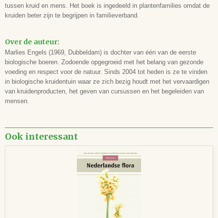
tussen kruid en mens. Het boek is ingedeeld in plantenfamilies omdat de
Uitvoering
kruiden beter zijn te begrijpen in familieverband.
Hardcover, full colour
Aantal bladzijden
464
Over de auteur:
Formaat
Marlies Engels (1969, Dubbeldam) is dochter van één van de eerste
248 x 181 x 41 mm
biologische boeren. Zodoende opgegroeid met het belang van gezonde
ISBN
voeding en respect voor de natuur. Sinds 2004 tot heden is ze te vinden
9789083200897
in biologische kruidentuin waar ze zich bezig houdt met het vervaardigen
van kruidenproducten, het geven van cursussen en het begeleiden van
Leeftijd
mensen.
-
Ook interessant