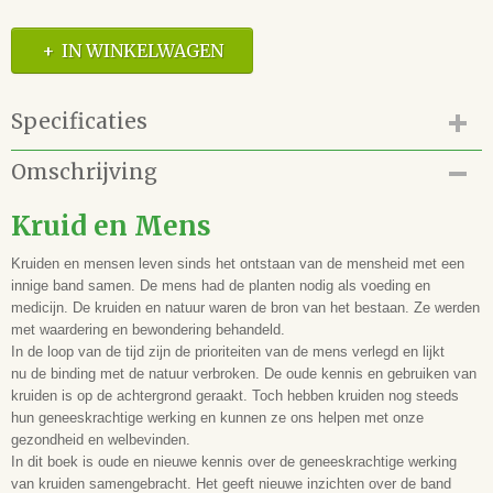
IN WINKELWAGEN
Specificaties
Productcode
Omschrijving
41.191.01
EAN code
Kruid en Mens
9789083200897
Auteur(s)
Kruiden en mensen leven sinds het ontstaan van de mensheid met een
Marlies Engels
innige band samen. De mens had de planten nodig als voeding en
medicijn. De kruiden en natuur waren de bron van het bestaan. Ze werden
Illustrator(en)
met waardering en bewondering behandeld.
Ilze Links
In de loop van de tijd zijn de prioriteiten van de mens verlegd en lijkt
Vertaling
nu de binding met de natuur verbroken. De oude kennis en gebruiken van
Uitgever
kruiden is op de achtergrond geraakt. Toch hebben kruiden nog steeds
-
hun geneeskrachtige werking en kunnen ze ons helpen met onze
Samenwerking
gezondheid en welbevinden.
Druk
In dit boek is oude en nieuwe kennis over de geneeskrachtige werking
4e
van kruiden samengebracht. Het geeft nieuwe inzichten over de band