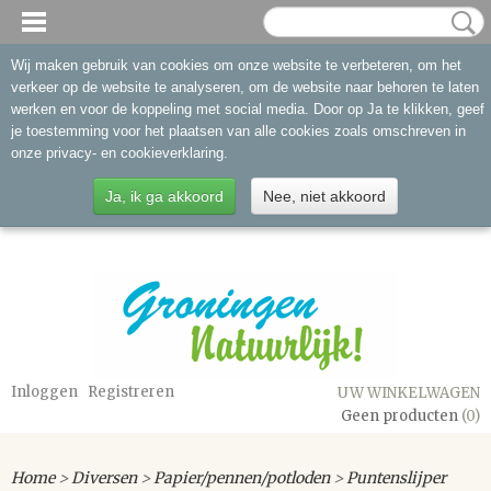
Wij maken gebruik van cookies om onze website te verbeteren, om het
verkeer op de website te analyseren, om de website naar behoren te laten
werken en voor de koppeling met social media. Door op Ja te klikken, geef
je toestemming voor het plaatsen van alle cookies zoals omschreven in
onze privacy- en cookieverklaring.
Ja, ik ga akkoord
Nee, niet akkoord
Inloggen
Registreren
UW WINKELWAGEN
Geen producten
(0)
Home
>
Diversen
>
Papier/pennen/potloden
>
Puntenslijper