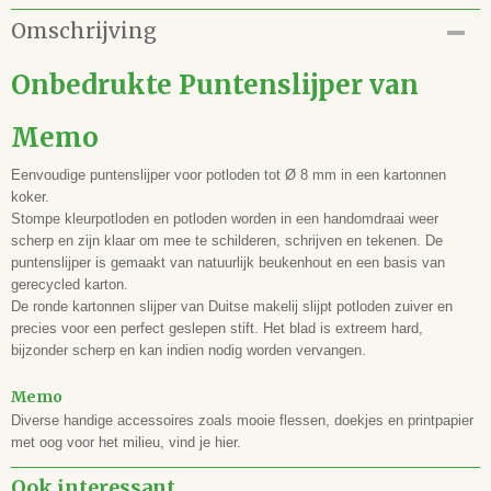
Productcode
Omschrijving
94.191.003
EAN code
Onbedrukte Puntenslijper van
4064900001747
Memo
Eenvoudige puntenslijper voor potloden tot Ø 8 mm in een kartonnen
koker.
Stompe kleurpotloden en potloden worden in een handomdraai weer
scherp en zijn klaar om mee te schilderen, schrijven en tekenen. De
puntenslijper is gemaakt van natuurlijk beukenhout en een basis van
gerecycled karton.
De ronde kartonnen slijper van Duitse makelij slijpt potloden zuiver en
precies voor een perfect geslepen stift. Het blad is extreem hard,
bijzonder scherp en kan indien nodig worden vervangen.
Memo
Diverse handige accessoires zoals mooie flessen, doekjes en printpapier
met oog voor het milieu, vind je hier.
Ook interessant