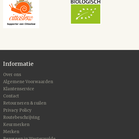
Informatie
Over ons
Algemene Voorwaarden
Klantenservice
Contact
Retourneren & ruilen
Privacy Policy
Routebeschrijving
Keurmerken
Merken
Bezorgen in Westerwolde