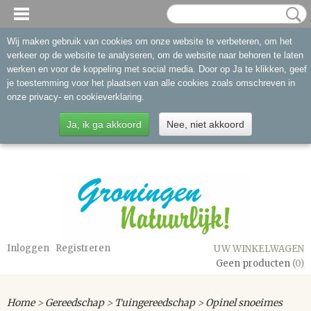
Wij maken gebruik van cookies om onze website te verbeteren, om het
verkeer op de website te analyseren, om de website naar behoren te laten
werken en voor de koppeling met social media. Door op Ja te klikken, geef
je toestemming voor het plaatsen van alle cookies zoals omschreven in
onze privacy- en cookieverklaring.
Ja, ik ga akkoord
Nee, niet akkoord
Inloggen
Registreren
UW WINKELWAGEN
Geen producten
(0)
Home
>
Gereedschap
>
Tuingereedschap
>
Opinel snoeimes