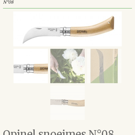
N°08
Opinel snoeimes N°08