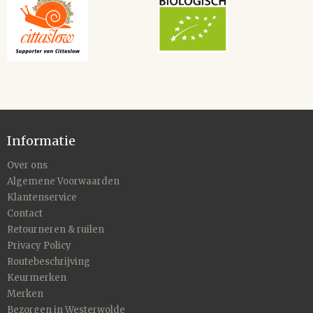
Informatie
Over ons
Algemene Voorwaarden
Klantenservice
Contact
Retourneren & ruilen
Privacy Policy
Routebeschrijving
Keurmerken
Merken
Bezorgen in Westerwolde