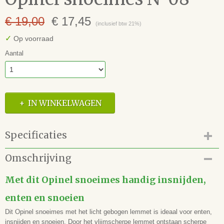
€ 19,00
€ 17,45
(inclusief btw 21%)
✓
Op voorraad
Aantal
IN WINKELWAGEN
Specificaties
Productcode
Omschrijving
63.129.51OP3140
EAN code
Met dit Opinel snoeimes handig insnijden,
3123841131409
enten en snoeien
Dit Opinel snoeimes met het licht gebogen lemmet is ideaal voor enten,
insnijden en snoeien. Door het vlijmscherpe lemmet ontstaan scherpe