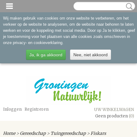
Wij maken gebruik van cookies om onze website te verbeteren, om het
verkeer op de website te analyseren, om de website naar behoren te laten
werken en voor de koppeling met social media. Door op Ja te klikken, geef
je toestemming voor het plaatsen van alle cookies zoals omschreven in
onze privacy- en cookieverklaring.
Ja, ik ga akkoord
Nee, niet akkoord
Inloggen
Registreren
UW WINKELWAGEN
Geen producten
(0)
Home
>
Gereedschap
>
Tuingereedschap
>
Fiskars