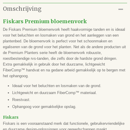
Productcode
Omschrijving
67.116.100
EAN code
Fiskars Premium bloemenvork
6411501372307
De Fiskars Premium bloemenvork heeft haakvormige tanden en is ideaal
voor het beluchten en losmaken van grond en het aanleggen van een
plantenbed. De bloemenvork is perfect voor het schoonmaken en
egaliseren van de grond voor het planten. Net als de andere producten uit
de Premium Planters serie heeft de bloemenvork robuuste,
roestbestendige rvs-tanden, die zelfs door de hardste grond dringen.
Extra gemakkelijk in gebruik door het duurzame, lichtgewicht
FiberComp™ handvat en na gedane arbeid gemakkelijk op te bergen met
het ophangoog.
Ideaal voor het beluchten en losmaken van de grond.
Lichtgewicht en duurzaam FiberComp™ materiaal.
Roestvast.
Ophangoog voor gemakkelijke opslag.
Fiskars
Fiskars is een vooraanstaand merk dat functionele, gebruikervriendelijke
en duurzame design-oplossingen voor gereedschappen maakt.