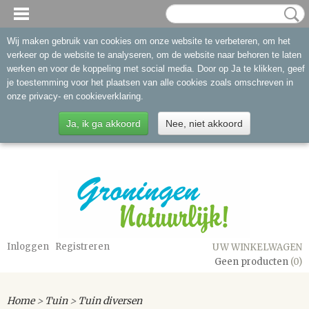
Wij maken gebruik van cookies om onze website te verbeteren, om het
verkeer op de website te analyseren, om de website naar behoren te laten
werken en voor de koppeling met social media. Door op Ja te klikken, geef
je toestemming voor het plaatsen van alle cookies zoals omschreven in
onze privacy- en cookieverklaring.
Ja, ik ga akkoord
Nee, niet akkoord
Inloggen
Registreren
UW WINKELWAGEN
Geen producten
(0)
Home
>
Tuin
>
Tuin diversen