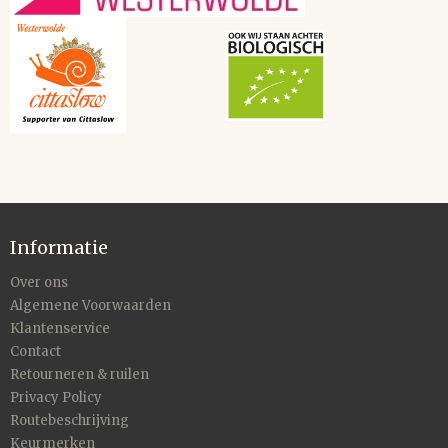
Informatie
Over ons
Algemene Voorwaarden
Klantenservice
Contact
Retourneren & ruilen
Privacy Policy
Routebeschrijving
Keurmerken