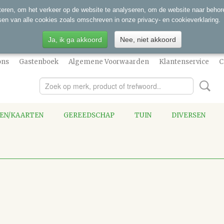
eren, om het verkeer op de website te analyseren, om de website naar behore
sen van alle cookies zoals omschreven in onze privacy- en cookieverklaring.
Ja, ik ga akkoord
Nee, niet akkoord
ons
Gastenboek
Algemene Voorwaarden
Klantenservice
C
SEN/KAARTEN
GEREEDSCHAP
TUIN
DIVERSEN