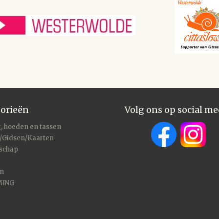
orieën
Volg ons op social me
, hoeden en tassen
/Gidsen/Kaarten
schap
en
MING