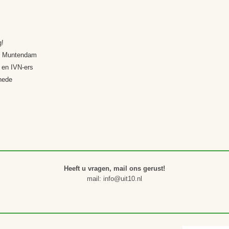
g!
in Muntendam
 en IVN-ers
hede
Heeft u vragen, mail ons gerust!
mail: info@uit10.nl