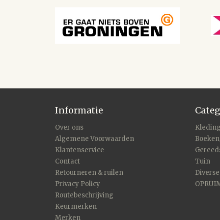
Informatie
Categ
Over ons
Kleding
Algemene Voorwaarden
Boeken
Klantenservice
Gereed
Contact
Tuin
Retourneren & ruilen
Divers
Privacy Policy
OPRUI
Routebeschrijving
Keurmerken
Merken