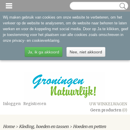
Wij maken gebruik van cookies om onze website te verbeteren, om het
verkeer op de website te analyseren, om de website naar behoren te laten
werken en voor de koppeling met social media. Door op Ja te klikken, geef
je toestemming voor het plaatsen van alle cookies zoals omschreven in
onze privacy- en cookieverklaring.
Ja, ik ga akkoord
Nee, niet akkoord
Inloggen
Registreren
UW WINKELWAGEN
Geen producten
(0)
Home
>
Kleding, hoeden en tassen
>
Hoeden en petten