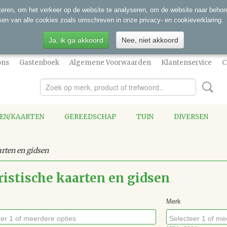
eren, om het verkeer op de website te analyseren, om de website naar behore
sen van alle cookies zoals omschreven in onze privacy- en cookieverklaring.
Ja, ik ga akkoord
Nee, niet akkoord
ons
Gastenboek
Algemene Voorwaarden
Klantenservice
C
SEN/KAARTEN
GEREEDSCHAP
TUIN
DIVERSEN
arten en gidsen
ristische kaarten en gidsen
Merk
er 1 of meerdere opties
Selecteer 1 of me