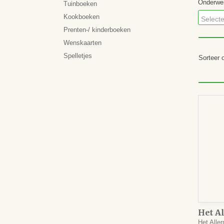
Onderwe
Tuinboeken
Kookboeken
Selecte
Prenten-/ kinderboeken
Wenskaarten
Spelletjes
Sorteer
Het A
Neder
Het Alle