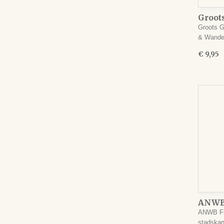
Groot
Neder
Groots G
& Wand
€ 9,95
ANWB 
oost
ANWB Fie
stadska