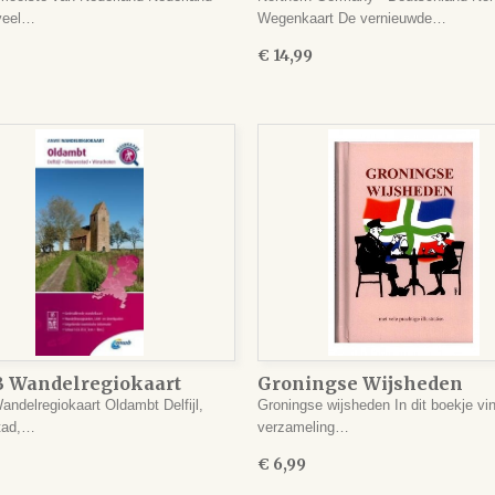
veel…
Wegenkaart De vernieuwde…
€ 14,99
Wandelregiokaart
Groningse Wijsheden
bt
delregiokaart Oldambt Delfijl,
Groningse wijsheden In dit boekje vi
tad,…
verzameling…
€ 6,99