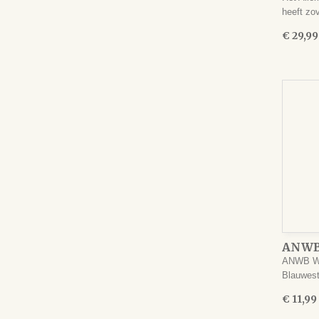
heeft zo
€ 29,99
ANWB 
Oldam
ANWB Wan
Blauwes
€ 11,99