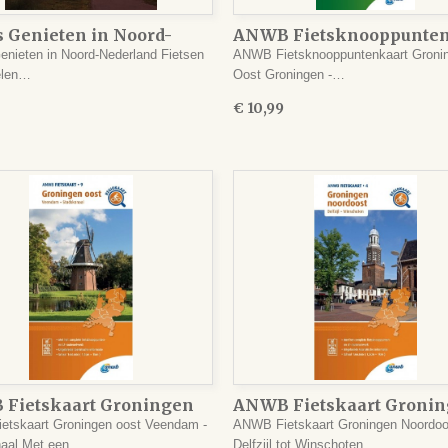
s Genieten in Noord-
ANWB Fietsknooppunten
land
Groningen oost
enieten in Noord-Nederland Fietsen
ANWB Fietsknooppuntenkaart Groni
elen…
Oost Groningen -…
€ 10,99
Fietskaart Groningen
ANWB Fietskaart Groni
Noordoost
tskaart Groningen oost Veendam -
ANWB Fietskaart Groningen Noordoo
naal Met een…
Delfzijl tot Winschoten…