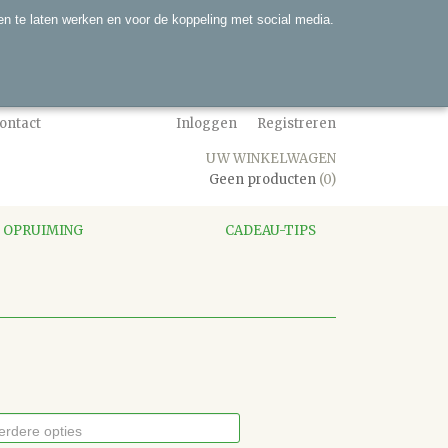
n te laten werken en voor de koppeling met social media.
ontact
Inloggen
Registreren
UW WINKELWAGEN
Geen producten
(0)
OPRUIMING
CADEAU-TIPS
erdere opties