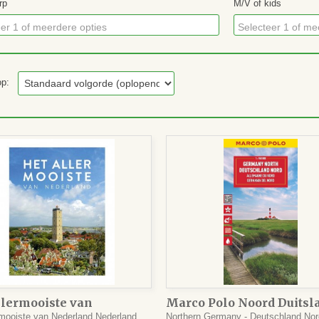
rp
M/V of kids
er 1 of meerdere opties
Selecteer 1 of me
 op:
llermooiste van
Marco Polo Noord Duitsl
land
Deutschland Nord wegen
rmooiste van Nederland Nederland
Northern Germany - Deutschland Nor