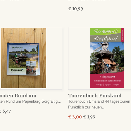
€ 10,99
outen Rund um
Tourenbuch Emsland
burg
ten Rund um Papenburg Sorgfältig…
Tourenbuch Emsland 44 tagestouren
Pünktlich zur neuen…
€ 6,47
€ 3,00
€ 1,95