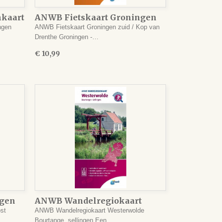
kaart
ANWB Fietskaart Groningen
zuid/ Kop van Drenthe
ngen
ANWB Fietskaart Groningen zuid / Kop van
Drenthe Groningen -…
€ 10,99
ngen
ANWB Wandelregiokaart
Westerwolde
st
ANWB Wandelregiokaart Westerwolde
Bourtange, sellingen Een…