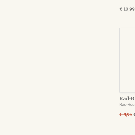
€ 10,99
Rad-R
Papen
Rad-Rou
€ 9,95